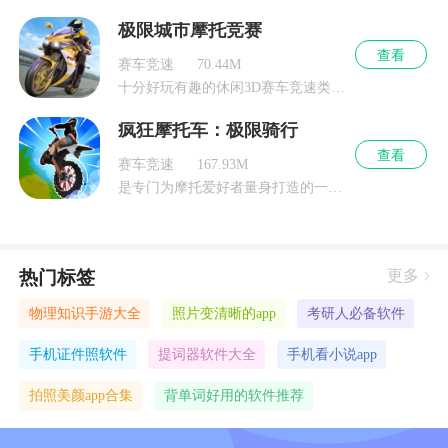
极限城市摩托竞赛
查看
赛车竞速
70.44M
十分好玩有趣的休闲3D赛车竞速类游戏
疯狂摩托车：极限骑行
查看
赛车竞速
167.93M
是专门为摩托爱好者量身打造的一个摩托竞速驾驶游戏非常的刺激
热门标签
更多
物理知识手游大全
照片变清晰的app
考研人必备软件
手机证件照软件
提词器软件大全
手机看小说app
拍照美颜app合集
背单词好用的软件推荐