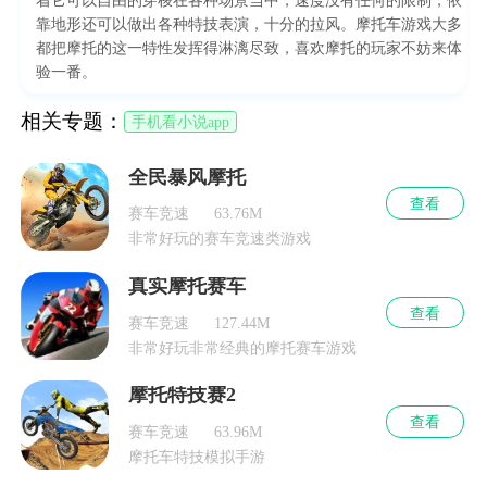
靠地形还可以做出各种特技表演，十分的拉风。摩托车游戏大多
都把摩托的这一特性发挥得淋漓尽致，喜欢摩托的玩家不妨来体
验一番。
相关专题：
手机看小说app
全民暴风摩托
查看
赛车竞速
63.76M
非常好玩的赛车竞速类游戏
真实摩托赛车
查看
赛车竞速
127.44M
非常好玩非常经典的摩托赛车游戏
摩托特技赛2
查看
赛车竞速
63.96M
摩托车特技模拟手游