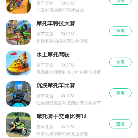
查看
赛车竞速
59.69M
非常好玩的摩托竞速游戏
摩托车特技大赛
查看
赛车竞速
59.65M
超级有趣的模拟驾驶类游戏
水上摩托驾驶
查看
赛车竞速
39.35M
玩家能够感受到水上的速度与激情
沉浸摩托车比赛
查看
赛车竞速
49.17M
让你感受速度与激情的驾驶类赛车竞速游戏
摩托骑手交通比赛3d
查看
赛车竞速
45.98M
非常劲爆的摩托车竞速游戏