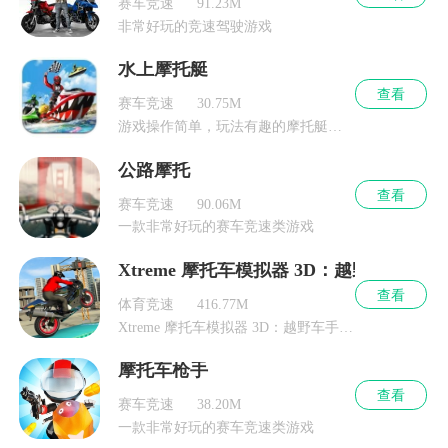
赛车竞速
91.23M
非常好玩的竞速驾驶游戏
水上摩托艇
查看
赛车竞速
30.75M
游戏操作简单，玩法有趣的摩托艇赛车游戏
公路摩托
查看
赛车竞速
90.06M
一款非常好玩的赛车竞速类游戏
Xtreme 摩托车模拟器 3D：越野车ios版
查看
体育竞速
416.77M
Xtreme 摩托车模拟器 3D：越野车手游下载
摩托车枪手
查看
赛车竞速
38.20M
一款非常好玩的赛车竞速类游戏