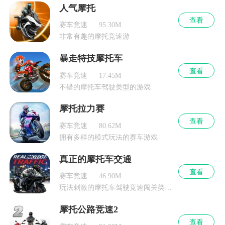
人气摩托
查看
赛车竞速
95.30M
非常有趣的摩托竞速游
暴走特技摩托车
查看
赛车竞速
17.45M
不错的摩托车驾驶类型的游戏
摩托拉力赛
查看
赛车竞速
80.62M
拥有多样的模式玩法的赛车游戏
真正的摩托车交通
查看
赛车竞速
46.90M
玩法刺激的摩托车驾驶竞速闯关类玩法的一款游戏
摩托公路竞速2
查看