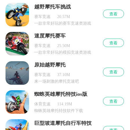
越野摩托车挑战
查看
赛车竞速
20.57M
一款非常好玩的赛车竞速类游戏
速度摩托赛车
查看
赛车竞速
25.50M
一款非常好玩的模拟竞速类游戏
原始越野摩托
查看
赛车竞速
37.10M
来一场刺激的摩托竞速吧
蜘蛛英雄摩托特技ios版
查看
体育竞速
114.19M
蜘蛛英雄摩托特技软件下载
巨型坡道摩托自行车特技