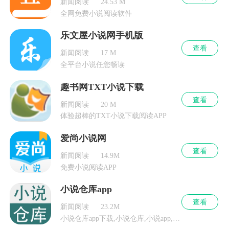
新闻阅读
24.53 M
全网免费小说阅读软件
乐文屋小说网手机版
查看
新闻阅读
17 M
全平台小说任您畅读
趣书网TXT小说下载
查看
新闻阅读
20 M
体验超棒的TXT小说下载阅读APP
爱尚小说网
查看
新闻阅读
14.9M
免费小说阅读APP
小说仓库app
查看
新闻阅读
23.2M
小说仓库app下载,小说仓库,小说app,追书app