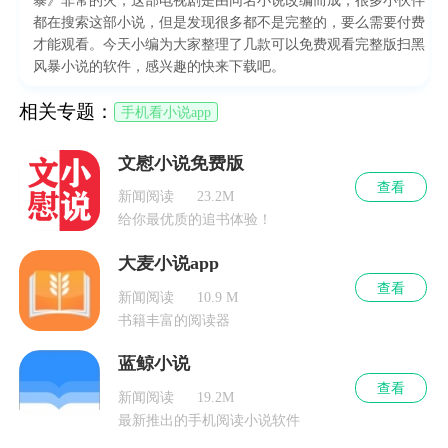
都在搜索这部小说，但是发现很多都不是完整的，要么需要付费
才能观看。今天小编为大家整理了几款可以免费观看完整版扫黑
风暴小说的软件，感兴趣的快来下载吧。
相关专题：
手机看小说app
文慰小说免费版
查看
新闻阅读
23.2M
给你最优质的追书体验！
大麦小说app
查看
新闻阅读
10.9 M
书籍丰富的阅读器
蓝鲸小说
查看
新闻阅读
19.2M
最新推出的手机阅读小说软件