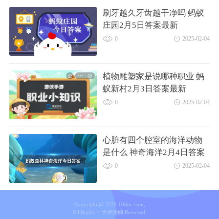
刷牙越久牙齿越干净吗 蚂蚁
庄园2月5日答案最新
0
2025-02-04
植物雕塑家是说哪种职业 蚂
蚁新村2月3日答案最新
0
2025-02-04
心脏有四个腔室的海洋动物
是什么 神奇海洋2月4日答案
最新
0
2025-02-04
Copyright @ 2026 10dpc.com,
All Rights 十大评测网 Reserved.