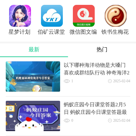
星梦计划
伯矿云课堂手机版
微信图文编辑大师软件
铁书生梅花ap
最新
热门
以下哪种海洋动物是大嗓门
喜欢成群结队行动 神奇海洋2
月3日答案
1
2025-02-04
蚂蚁庄园今日课堂答题2月5
日 蚂蚁庄园今日课堂答题最
新答案
0
2025-02-04