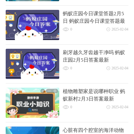
蚂蚁庄园今日课堂答题2月5
日 蚂蚁庄园今日课堂答题最
新答案
0
2025-02-04
刷牙越久牙齿越干净吗 蚂蚁
庄园2月5日答案最新
0
2025-02-04
植物雕塑家是说哪种职业 蚂
蚁新村2月3日答案最新
0
2025-02-04
心脏有四个腔室的海洋动物