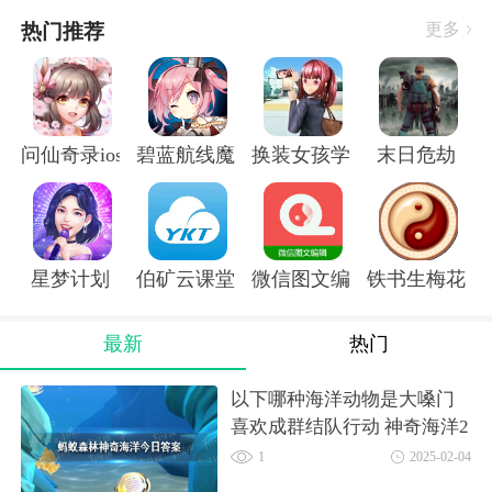
热门推荐
更多
问仙奇录ios版
碧蓝航线魔改r18全套补丁破解版
换装女孩学校
末日危劫
星梦计划
伯矿云课堂手机版
微信图文编辑大师软件
铁书生梅花ap
最新
热门
以下哪种海洋动物是大嗓门
喜欢成群结队行动 神奇海洋2
月3日答案
1
2025-02-04