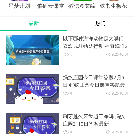
星梦计划
伯矿云课堂手机版
微信图文编辑大师软件
铁书生梅花ap
最新
热门
以下哪种海洋动物是大嗓门
喜欢成群结队行动 神奇海洋2
月3日答案
1
2025-02-04
蚂蚁庄园今日课堂答题2月5
日 蚂蚁庄园今日课堂答题最
新答案
0
2025-02-04
刷牙越久牙齿越干净吗 蚂蚁
庄园2月5日答案最新
0
2025-02-04