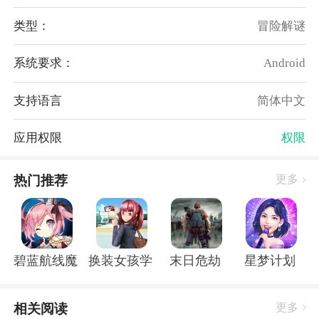
玩家需要通过探索和观察，快速发现隐藏在游戏中的各
种问题和线索。这些问题可能隐藏在各个角落，需要玩
类型：
冒险解谜
家细心观察和思考，才能找到解决的办法。
系统要求：
Android
5、震撼结局
通过利用所获得的线索和解开的谜题，玩家将创造出游
支持语言
简体中文
戏的最后一个谜题。最终的结局将给玩家带来惊喜和震
撼，让玩家对整个故事有一个完全不同的认识和理解。
应用权限
权限
游戏亮点：
1、采用简单的指尖操作方式，能够轻松上手。无需繁
热门推荐
更多
琐的操作手法，即可享受游戏带来的无限乐趣，适合不
同年龄段和游戏经验的人。
2、游戏采用卡通萌趣的游戏画风，营造出可爱靓丽的
游戏视觉体验。丰富多彩的场景和角色设计，给玩家带
碧蓝航线魔改r18全套补丁破解版
换装女孩学校
末日危劫
星梦计划
来视觉上的愉悦和享受。
3、通过解决各种问题，能够在游戏过程中体验到更多
相关阅读
更多
有趣的冒险。无论是寻找隐藏的宝藏，解开谜题，还是