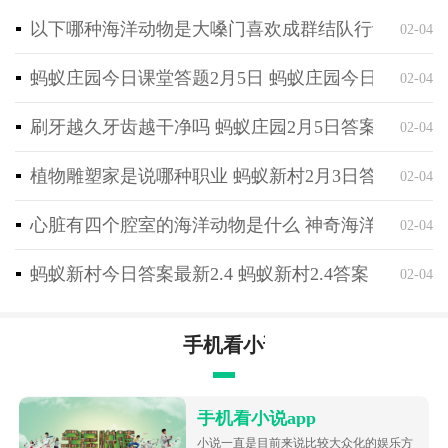
完成任务，充分体验乐趣。
以下哪种海洋动物是大嗓门喜欢成群结队行动 神奇海
02-04
4、挑战关卡涉及到不同的问题和谜题，需要在限定时
蚂蚁庄园今日课堂答题2月5日 蚂蚁庄园今日课堂答
02-04
间内回答不同方面的问题，这将带来极度的烧脑感受，
体验到成功带来的成就感。
刷牙越久牙齿越干净吗 蚂蚁庄园2月5日答案最新
02-04
植物雕塑家是说哪种职业 蚂蚁新村2月3日答案最新
02-04
心脏有四个腔室的海洋动物是什么 神奇海洋2月4日
02-04
蚂蚁新村今日答案最新2.4 蚂蚁新村2.4答案
02-04
手机看小说app
手机看小说app
小说一直是目前来说比较大众化的娱乐方