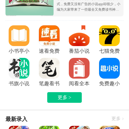
式，免费又没有广告的小说app却很少，小
编为大家带来了一些最全又免费读书神
器，让大家可以不花钱就白嫖海量的优质
小说资源，都很根据市场受欢迎的热度为
大家排序的哦，致力于带给大家好用的追
书软件！
小书亭小说
速看免费小说app
番茄小说免费版下载安装
七猫免费阅读
书旗小说APP
笔趣看书小说app
阅看全本免费小说APP
免费趣小说
更多 >
最新录入
更多