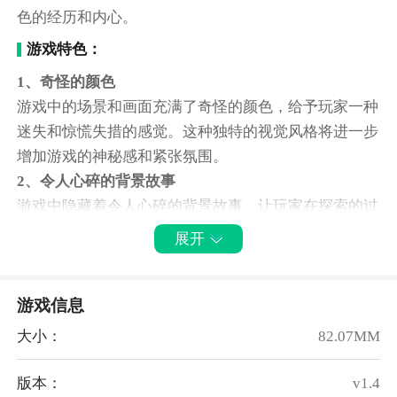
色的经历和内心。
游戏特色：
1、奇怪的颜色
游戏中的场景和画面充满了奇怪的颜色，给予玩家一种
迷失和惊慌失措的感觉。这种独特的视觉风格将进一步
增加游戏的神秘感和紧张氛围。
2、令人心碎的背景故事
游戏中隐藏着令人心碎的背景故事，让玩家在探索的过
程中逐渐揭开其中的秘密。通过解开谜题和找到线索，
展开
玩家可以逐渐了解人们无法回首的令人心碎的故事。
3、快节奏的指向和点击解密挑战
游戏信息
游戏采用快节奏的指向和点击解密挑战，玩家需要快速
寻找并点击关键物品和线索，以解开谜题和进一步推动
大小：
82.07MM
剧情。这种快节奏的游戏方式增加了紧张感和挑战性。
4、发现所有问题
版本：
v1.4