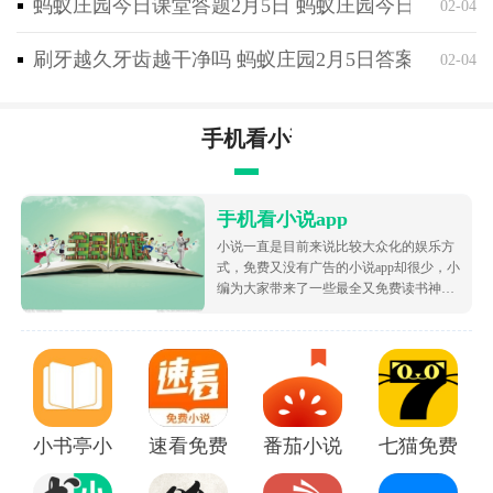
蚂蚁庄园今日课堂答题2月5日 蚂蚁庄园今日课堂答
02-04
刷牙越久牙齿越干净吗 蚂蚁庄园2月5日答案最新
02-04
手机看小说app
手机看小说app
小说一直是目前来说比较大众化的娱乐方
式，免费又没有广告的小说app却很少，小
编为大家带来了一些最全又免费读书神
器，让大家可以不花钱就白嫖海量的优质
小说资源，都很根据市场受欢迎的热度为
大家排序的哦，致力于带给大家好用的追
书软件！
小书亭小说
速看免费小说app
番茄小说免费版下载安装
七猫免费阅读