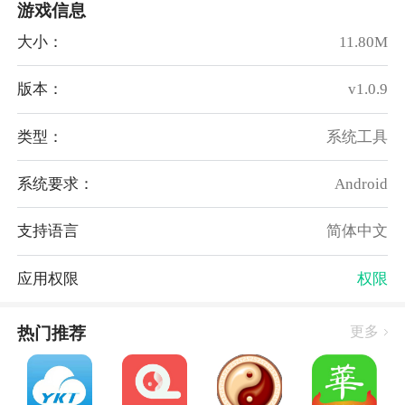
游戏信息
大小：
11.80M
版本：
v1.0.9
类型：
系统工具
系统要求：
Android
软件功能
支持语言
简体中文
内容精美：1分钟搞定一篇公众号般图文并茂文章，毫
无编辑压力；
应用权限
权限
操作简易：一次勾选50张照片、任意添加文字即可搞
定。还支持语音输入，更快捷；
热门推荐
更多
精美模板：提供旅游、商务、亲子、唯美、简约多种模
板，满足不同使用场景；
分类管理：支持文件夹管理功能，方便文章归类。