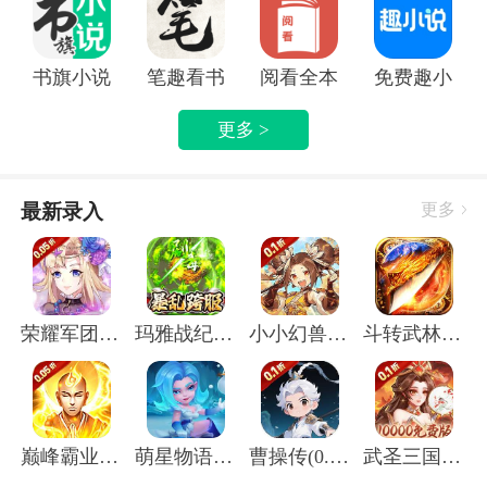
书旗小说APP
笔趣看书小说app
阅看全本免费小说APP
免费趣小说
更多 >
最新录入
更多
荣耀军团(0.05折主宰天命)
玛雅战纪(屠魔沉默专属)
小小幻兽录(虎踞中原0.1折)
斗转武林(圣金专属单职业)
巅峰霸业(封神榜0.05折)
萌星物语(登录送5星英雄)
曹操传(0.1折送终身元宝卡)
武圣三国(0.1无限代金免费版)