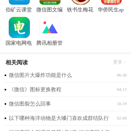
软件特色
伯矿云课堂手机版
微信图文编辑大师软件
铁书生梅花app
华侨民生app
1、拥有多种风格模板，能满足不同主题的文章场景所
需。
2、支持语音输入自动生成文字，不用费力打字。
3、可以一次性上传100张图片，制作专属电子相册。
国家电网电e宝官方版
腾讯相册管家app
软件亮点
微信文章传播、朋友圈宣传图文制作、微商文案运营
相关阅读
更多
图文直播、电子相册、旅行游记、宝贝成长、美食制
微信图片大爆炸功能是什么
06-30
作、日记感悟、专栏写作
在软件里拥有丰富的编辑功能，而且在软件里可以让你
《微信》图标更换教程
04-13
更加方便的管理你的公众号。
微信图裂怎么回事
10-19
以下哪种海洋动物是大嗓门喜欢成群结队行动 神奇海
02-04