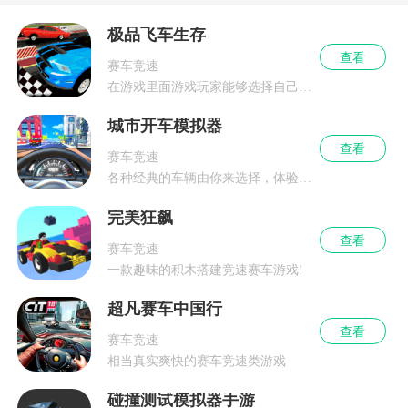
策略塔防
冒险解谜
极品飞车生存
策略塔防
冒险解谜
查看
赛车竞速
在游戏里面游戏玩家能够选择自己喜爱的赛车开展赛事
破解游戏
赛车竞速
城市开车模拟器
破解游戏
赛车竞速
查看
赛车竞速
各种经典的车辆由你来选择，体验自由驾驶的魅力。
动作射击
完美狂飙
动作射击
查看
赛车竞速
一款趣味的积木搭建竞速赛车游戏!
超凡赛车中国行
查看
赛车竞速
相当真实爽快的赛车竞速类游戏
碰撞测试模拟器手游