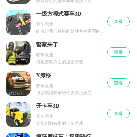
非常好玩的赛车飙车竞技手游
一级方程式赛车3D
查看
赛车竞速
能够让我们轻松的驾驶各种不同的赛车来进行冒险
警察来了
查看
赛车竞速
模拟警察方面的巡逻游戏
X漂移
查看
赛车竞速
很多酷炫赛车给你更真正感受
开卡车3D
查看
赛车竞速
非常刺激有趣的卡车游戏
疯狂摩托车：极限骑行