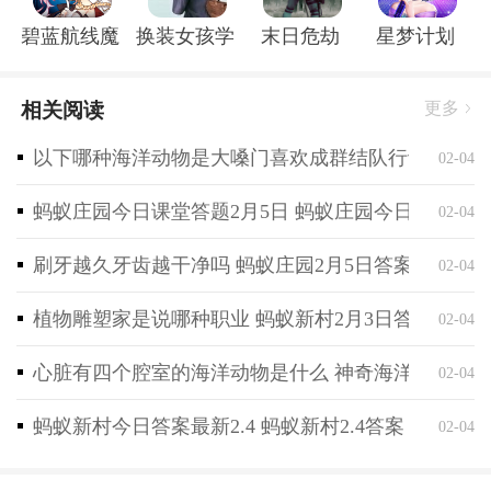
适合所有玩家选择。
碧蓝航线魔改r18全套补丁破解版
换装女孩学校
末日危劫
星梦计划
【凌厉身法无双剑士】
剑士职业来源于漫画书的另一个主人公——谭花磷，她
相关阅读
更多
身怀剑皇所创的长白剑法，并继承了能够破除一切邪恶
污秽之物的伏魔花灵剑。
以下哪种海洋动物是大嗓门喜欢成群结队行动 神奇海
02-04
江湖中，剑士以身法轻盈出剑凌厉而著称。快如闪电的
剑招，常常让敌人来不及恐惧的优雅死去。剑士强调高
蚂蚁庄园今日课堂答题2月5日 蚂蚁庄园今日课堂答
02-04
命中，通过自身闪避，以及削弱敌方命中来达到高生存
的目的。
刷牙越久牙齿越干净吗 蚂蚁庄园2月5日答案最新
02-04
【仁者修罗双面医师】
植物雕塑家是说哪种职业 蚂蚁新村2月3日答案最新
02-04
医师职业来源于漫画书中的角色——天云岳，身为正派
碧风门的少门主，他武功出色，还继承有高超的医术，
心脏有四个腔室的海洋动物是什么 神奇海洋2月4日
02-04
是江湖中少有青年才俊。
医师职业以救死扶伤为己任，在江湖上拥有极高的名
蚂蚁新村今日答案最新2.4 蚂蚁新村2.4答案
02-04
望。作为《热血江湖》手游中唯一的辅助职业，医师不
仅能够为队友提供治疗与各种增益buff，他的攻击能力