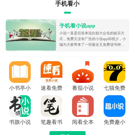
手机看小说app
也不容小觑，PVP实力同样十分强大。
【追魂夺命嗜血枪豪】
枪豪职业来源于漫画书中的角色——老虎卢风郎。作为
手机看小说app
邪派年轻一代中的新晋高手，他拥有武林八大奇珍中的
小说一直是目前来说比较大众化的娱乐方
追魂五星枪。
式，免费又没有广告的小说app却很少，小
编为大家带来了一些最全又免费读书神
枪豪堪称是江湖中的喋血之徒，动起手来如疯似魔，不
器，让大家可以不花钱就白嫖海量的优质
死不休。而正是这种不要命的打法，使他们成为让人闻
小说资源，都很根据市场受欢迎的热度为
大家排序的哦，致力于带给大家好用的追
风丧胆的对手。枪豪可的血量越低伤害越高，配合高暴
书软件！
击属性，低血量时的爆发可谓十分恐怖。
【一箭穿心鬼魅弓手】
小书亭小说
速看免费小说app
番茄小说免费版下载安装
七猫免费阅读
弓手职业来源于漫画书中的角色——魅流真。江湖中很
少有人知道弓手的样子，多数看见他们样子的人，已经
成为了尸体。
弓手就像一名最优秀的猎人，总是潜伏在远方的暗处，
书旗小说APP
笔趣看书小说app
阅看全本免费小说APP
免费趣小说
用一只箭悄无声气的解决一切问题。超远的攻击距离，
是弓手的最大优势。同时，高频率的控制与残影，也让