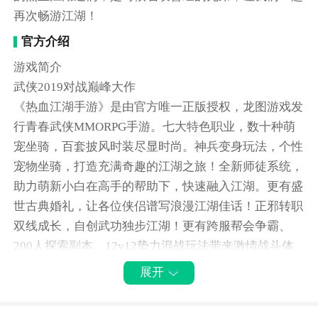
再次畅游江湖！
官方介绍
游戏简介
武侠2019对战巅峰大作
《热血江湖手游》是由官方唯一正版授权，龙图游戏发
行青春武侠MMORPG手游。七大特色职业，数十种萌
宠坐骑，百套披风时装尽显时尚。神兵变身玩法，个性
宠物坐骑，打造充满奇趣的江湖之旅！全新师徒系统，
助力萌新小白在高手的帮助下，快速融入江湖。更有盛
世古典婚礼，让各位侠侣谱写浪漫江湖佳话！正邪转职
双线成长，自创武功独步江湖！更有跨服帮会争霸、
200人探索副本、12v12势力混战玩法带来激情战斗体
验！
展开
热血江湖手游简介：
《热血江湖手游》打破传统武侠世界中沉郁厚重的风