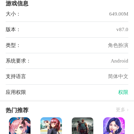
游戏信息
格，塑造“明朗愉快的武侠精神”； Q萌角色灵动无双，
大小：
649.00M
清新世界色彩明亮，品味不一样的江湖风采。
《热血江湖》手游高度还原端游设定，打造刀客、剑
版本：
v87.0
士、医师、枪豪、弓手五大经典职业，并开设正邪派系
及转职成长的分支选择。
类型：
角色扮演
无论你曾钟爱哪个职业，都能以同样的身份回归续缘。
而对新玩家来说，丰富多变的职业选择，更能带来无限
系统要求：
Android
乐趣。
支持语言
简体中文
热血江湖手游职业：
【能攻善守勇猛刀客】
应用权限
权限
刀客职业来源于漫画书中的主人公——韩飞官。他身上
流淌着神地剑魔的血液，赋予了他神秘的力量和武功。
热门推荐
更多
刀客是江湖之中以“刚猛无匹”著称的猛士，他们性格豪
爽，义薄云天。凭着手中之刃，纵情行走江湖。作为一
个攻守兼备、十分均衡的职业，刀客的上手难度较低，