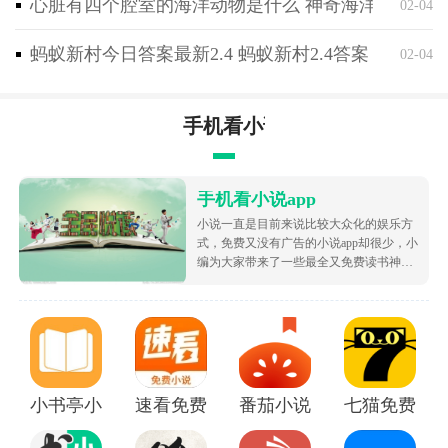
心脏有四个腔室的海洋动物是什么 神奇海洋2月4日
02-04
蚂蚁新村今日答案最新2.4 蚂蚁新村2.4答案
02-04
手机看小说app
手机看小说app
小说一直是目前来说比较大众化的娱乐方
式，免费又没有广告的小说app却很少，小
编为大家带来了一些最全又免费读书神
器，让大家可以不花钱就白嫖海量的优质
小说资源，都很根据市场受欢迎的热度为
大家排序的哦，致力于带给大家好用的追
书软件！
小书亭小说
速看免费小说app
番茄小说免费版下载安装
七猫免费阅读