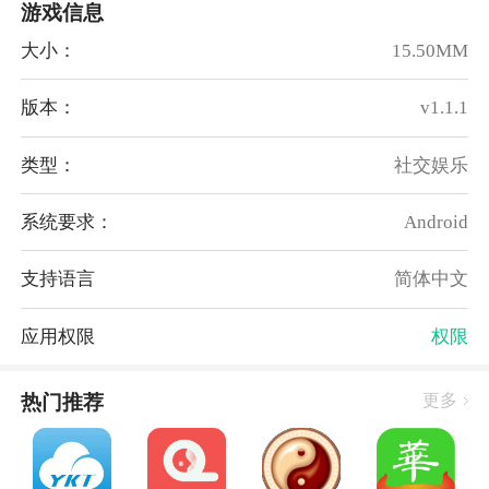
软件特色
游戏信息
发送距离，显示彼此的距离；
大小：
15.50MM
小 姨 妈，第一时间知道女友来那个了；
版本：
v1.1.1
免费通话，WIFI/3G下可全球免费通话；
情侣爱宠，与你的TA一起来养宠物；
类型：
社交娱乐
远程闹钟，让TA一键叫你起床；
私
聊天
，记录爱的点滴，只有情侣彼此能看到；
系统要求：
Android
私密相册，独有相片加密技术；
丰富表情，情侣间的沟通更有乐趣；
支持语言
简体中文
纪 念 日，再也不会忘记各种属于你们的日子啦；
情侣社区，与其他情侣交流分享；
应用权限
权限
更多功能，等待你们的发现。
如果你有任何意见，问题或疑虑，请进入应用的“意见
热门推荐
更多
反馈”提交，享受尊贵待遇。