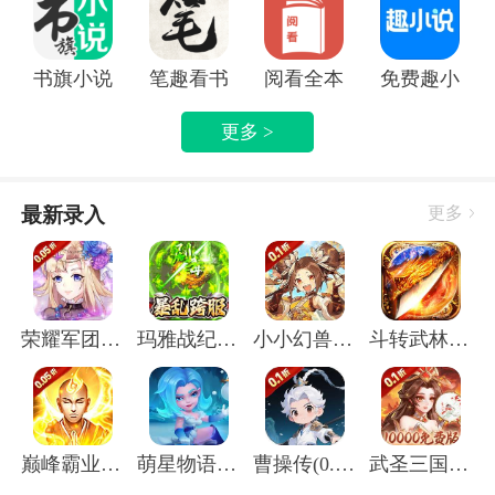
书旗小说APP
笔趣看书小说app
阅看全本免费小说APP
免费趣小说
更多 >
最新录入
更多
荣耀军团(0.05折主宰天命)
玛雅战纪(屠魔沉默专属)
小小幻兽录(虎踞中原0.1折)
斗转武林(圣金专属单职业)
巅峰霸业(封神榜0.05折)
萌星物语(登录送5星英雄)
曹操传(0.1折送终身元宝卡)
武圣三国(0.1无限代金免费版)