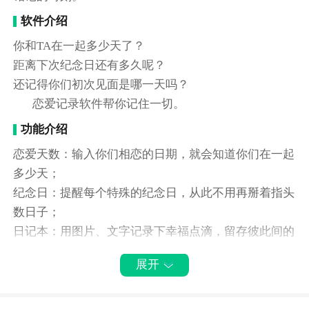
软件介绍
你和TA在一起多少天了？
距离下次纪念日还有多久呢？
还记得你们初次见面是哪一天吗？
恋爱记录软件帮你记住一切。
功能介绍
恋爱天数：输入你们相恋的日期，就会知道你们在一起
多少天；
纪念日：提醒每个特殊的纪念日，从此不用再掰着指头
数日子；
日记本：用图片、文字记录下幸福点滴，留存彼此间的
美好回忆；
展开
记事本：下恋爱中琐碎的小事，给生活增添更多惊喜。
情 侣 街，一键为你解决挑选礼物的烦恼；