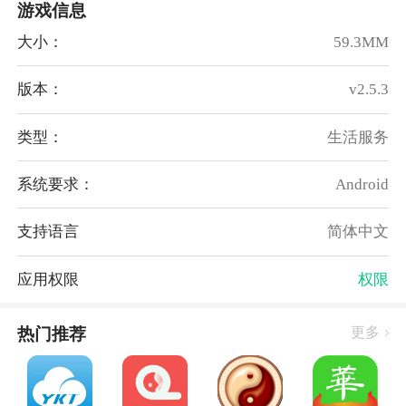
游戏信息
提供心理咨询服务，会员可通过平台寻求专业的心理咨
询师支持，获得心理健康方面的指导和帮助。
大小：
59.3MM
4、资源下载
丰富的学习资源下载功能，包括电子书籍、音频课程
版本：
v2.5.3
等，会员可以随时随地获取学习资料，提升自我素养。
类型：
生活服务
软件亮点
1、根据会员的兴趣爱好和历史行为，智能推荐相关生
系统要求：
Android
活服务和社交活动，提供个性体验。
2、注重会员的信息安全和隐私保护，采取多重加密措
支持语言
简体中文
施，确保用户数据不被泄露和滥用。
3、定期组织线上线下的各类活动，包括聚会、讲座、
应用权限
权限
户外活动等，促进会员之间的交流与互动。
4、界面简洁友好，操作便捷，为会员提供了便利的生
热门推荐
更多
活服务和丰富的社交互动体验。