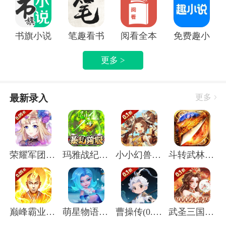
书旗小说APP
笔趣看书小说app
阅看全本免费小说APP
免费趣小说
更多 >
最新录入
更多
荣耀军团(0.05折主宰天命)
玛雅战纪(屠魔沉默专属)
小小幻兽录(虎踞中原0.1折)
斗转武林(圣金专属单职业)
巅峰霸业(封神榜0.05折)
萌星物语(登录送5星英雄)
曹操传(0.1折送终身元宝卡)
武圣三国(0.1无限代金免费版)