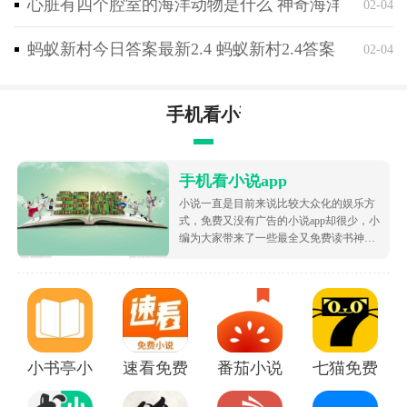
心脏有四个腔室的海洋动物是什么 神奇海洋2月4日
02-04
蚂蚁新村今日答案最新2.4 蚂蚁新村2.4答案
02-04
手机看小说app
手机看小说app
小说一直是目前来说比较大众化的娱乐方
式，免费又没有广告的小说app却很少，小
编为大家带来了一些最全又免费读书神
器，让大家可以不花钱就白嫖海量的优质
小说资源，都很根据市场受欢迎的热度为
大家排序的哦，致力于带给大家好用的追
书软件！
小书亭小说
速看免费小说app
番茄小说免费版下载安装
七猫免费阅读