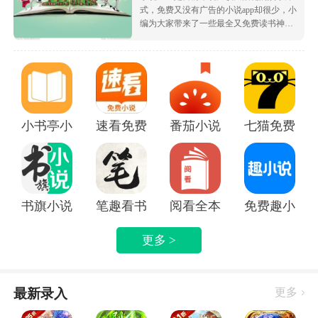
式，免费又没有广告的小说app却很少，小
编为大家带来了一些最全又免费读书神
器，让大家可以不花钱就白嫖海量的优质
小说资源，都很根据市场受欢迎的热度为
大家排序的哦，致力于带给大家好用的追
书软件！
小书亭小说
速看免费小说app
番茄小说免费版下载安装
七猫免费阅读
书旗小说APP
笔趣看书小说app
阅看全本免费小说APP
免费趣小说
更多 >
最新录入
更多