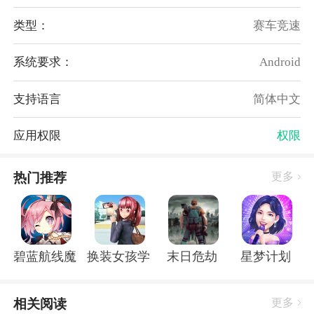
真正的豪华警车优势
类型：
赛车竞速
1、还将有大量的道具。你可以自由使用它们。不同的
道具有不同的功能。
系统要求：
Android
2、真正的豪华警车可以从大量
地图
场景中进行选择，
并且每个地图中的构造都会有所不同。
支持语言
简体中文
3、非常惊险的赛车类游戏，你需要驾驶自己的车来躲
避所有警车。
应用权限
权限
4、使用漂移法移动，这样你可以给警车一个惊喜，并
迅速摆脱警车。
热门推荐
更多
真正的豪华警车评分
游戏的驾驶感非常的不错，有着众多的赛道可以让你去
挑战。
碧蓝航线魔改r18全套补丁破解版
换装女孩学校
末日危劫
星梦计划
操作：4.1
驾驶：4.2
体验：4.3
相关阅读
更多