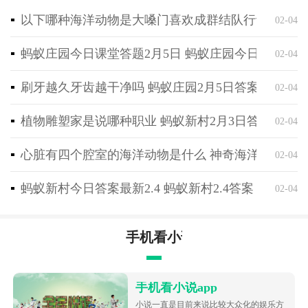
怎么样，觉得这款手机游戏好玩，快分享给您的三五好
以下哪种海洋动物是大嗓门喜欢成群结队行动 神奇海
友：https://www.yxwoo.com/app/81897.html
02-04
蚂蚁庄园今日课堂答题2月5日 蚂蚁庄园今日课堂答
02-04
刷牙越久牙齿越干净吗 蚂蚁庄园2月5日答案最新
02-04
植物雕塑家是说哪种职业 蚂蚁新村2月3日答案最新
02-04
心脏有四个腔室的海洋动物是什么 神奇海洋2月4日
02-04
蚂蚁新村今日答案最新2.4 蚂蚁新村2.4答案
02-04
手机看小说app
手机看小说app
小说一直是目前来说比较大众化的娱乐方