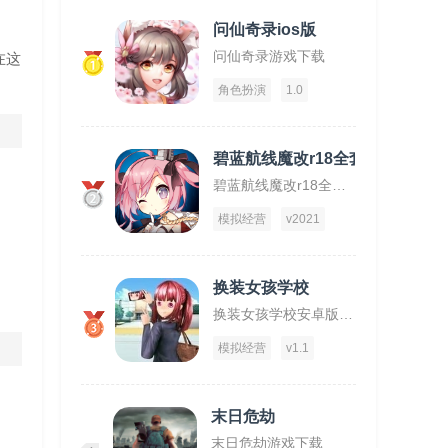
问仙奇录ios版
问仙奇录游戏下载
在这
1
角色扮演
1.0
碧蓝航线魔改r18全套补丁破解版
碧蓝航线魔改r18全套补丁破解版下载
2
模拟经营
v2021
换装女孩学校
换装女孩学校安卓版下载
3
模拟经营
v1.1
末日危劫
末日危劫游戏下载