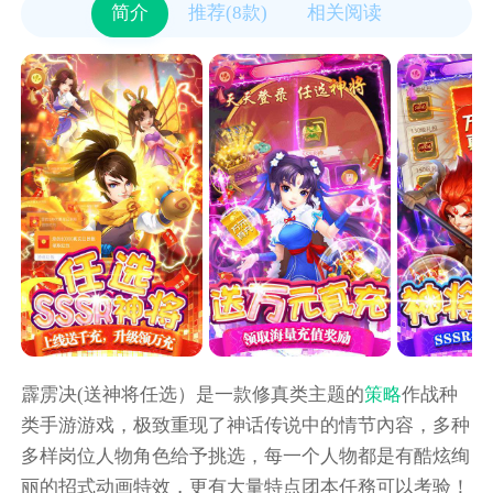
简介
推荐(8款)
相关阅读
霹雳决(送神将任选）是一款修真类主题的
策略
作战种
类手游游戏，极致重现了神话传说中的情节內容，多种
多样岗位人物角色给予挑选，每一个人物都是有酷炫绚
丽的招式动画特效，更有大量特点团本任務可以考验！