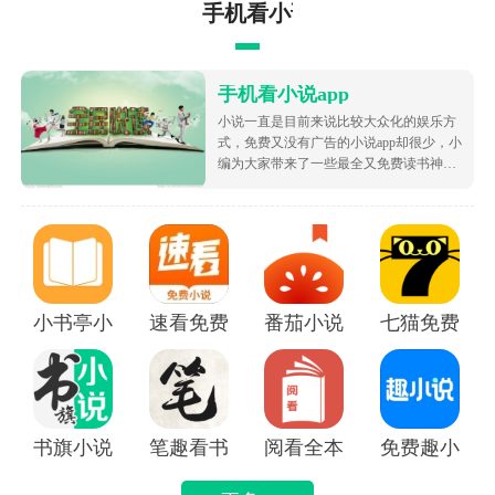
手机看小说app
⭐⭐⭐⭐⭐⭐⭐⭐满足以上条件方可申请⭐⭐⭐⭐⭐⭐⭐⭐
转游规则：
1， 我方游戏转入：
手机看小说app
以下转游福利二选一：
小说一直是目前来说比较大众化的娱乐方
一，转游后角色单日充值首次申请返利额外获得返利
式，免费又没有广告的小说app却很少，小
编为大家带来了一些最全又免费读书神
100%（要玩家在新角色单日充值100元以上才可享受）
器，让大家可以不花钱就白嫖海量的优质
二，原游戏充值按以下比例转入新游（需要玩家在新角
小说资源，都很根据市场受欢迎的热度为
大家排序的哦，致力于带给大家好用的追
色单日充值300元以上才可享受）：
书软件！
①1-3000元按20%转入新游戏
②3001-9999元按30%转入新游戏
小书亭小说
速看免费小说app
番茄小说免费版下载安装
七猫免费阅读
③10000元以上按50%转入新游戏 （原游戏充值超过
1W的玩家一律都以最高限制1W转入）
2， 其他游戏转入：
以下转游福利二选一：
书旗小说APP
笔趣看书小说app
阅看全本免费小说APP
免费趣小说
一，转游后角色单日充值首次申请返利额外获得返利
100%（要玩家在新角色单日充值500元以上才可享受）