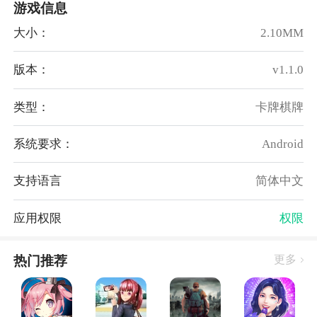
游戏信息
★无限铜钱特权免费开启，每天都能拿几十个小目标
大小：
2.10MM
★升级送万元真充，海量活动奖励领不停
★GM转盘在线免费抽，最高可抽648充值
版本：
v1.1.0
★百万元宝登录免费领取，全民冲击、战力目标还送海
量元宝
类型：
卡牌棋牌
★海量超值线上线下福利等你参与
日常返利：
系统要求：
Android
自动返利返利金额仅限单日累积，不能多日累积！
注：返利货币为仙玉（次日邮件发放）
支持语言
简体中文
返利发放方式：自动返利（邮件）
返利申请是否需要角色id：否
应用权限
权限
月卡是否算VIP经验：是
月卡是否算首充：否
热门推荐
更多
【充值月卡、终身卡、礼包、基金】是否计入返利：是
★50-99元返20%
★100-599元返50%