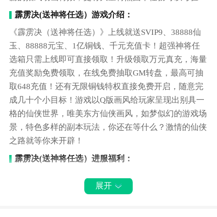
霹雳决(送神将任选）游戏介绍：
《霹雳决（送神将任选）》上线就送SVIP9、38888仙
玉、88888元宝、1亿铜钱、千元充值卡！超强神将任
选箱只需上线即可直接领取！升级领取万元真充，海量
充值奖励免费领取，在线免费抽取GM转盘，最高可抽
取648充值！还有无限铜钱特权直接免费开启，随意完
成几十个小目标！游戏以Q版画风给玩家呈现出别具一
格的仙侠世界，唯美东方仙侠画风，如梦似幻的游戏场
景，特色多样的副本玩法，你还在等什么？激情的仙侠
之路就等你来开辟！
霹雳决(送神将任选）进服福利：
★上线就送SVIP9、38888仙玉、88888元宝、1亿铜
展开
钱、千元充值卡
★充值比例1:1000
★登录就送神将任选箱，海量神将任你挑选