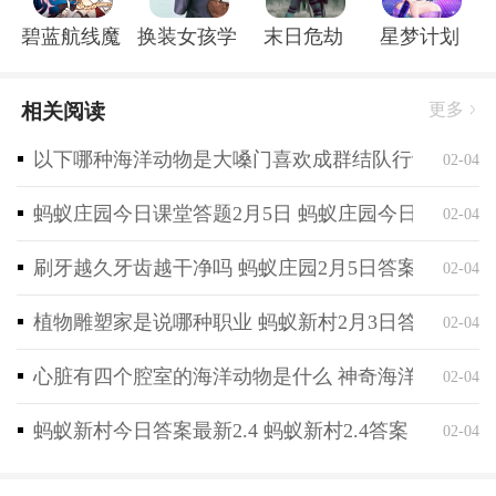
★600-999元返80%
碧蓝航线魔改r18全套补丁破解版
换装女孩学校
末日危劫
星梦计划
★1000-2999元返120%
★3000-5999元返150%
相关阅读
更多
★6000-9999元返200%
★10000元及以上返利300%
以下哪种海洋动物是大嗓门喜欢成群结队行动 神奇海
02-04
当日充值次日自动返利，如充值次日未收到返利，可联
蚂蚁庄园今日课堂答题2月5日 蚂蚁庄园今日课堂答
02-04
系人工客服进行核实！
转游活动
刷牙越久牙齿越干净吗 蚂蚁庄园2月5日答案最新
02-04
转游要求：
植物雕塑家是说哪种职业 蚂蚁新村2月3日答案最新
02-04
1.转入的角色必须为新创建角色，创建时间为7天之内
（超过7天角色不支持申请转游）；
心脏有四个腔室的海洋动物是什么 神奇海洋2月4日
02-04
2.转游角色一对一，不得多个角色申请转入同个角色；
3.转游福利必须在新角色充值100元以上（非我方游戏
蚂蚁新村今日答案最新2.4 蚂蚁新村2.4答案
02-04
转入，需要充值500元以上）方可向平台客服提交申
请；