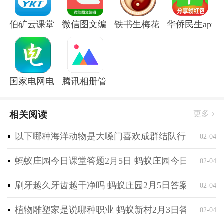
现了院内信息的实时互通；
2、打破地域和时间的限制，让患者能够获得更广泛、
伯矿云课堂手机版
微信图文编辑大师软件
铁书生梅花app
华侨民生app
更灵活的医疗服务选择；
3、系统提供了多种沟通方式和定制化设置，满足不同
的需求，提升体验满意度。
国家电网电e宝官方版
腾讯相册管家app
相关阅读
更多
以下哪种海洋动物是大嗓门喜欢成群结队行动 神奇海
02-04
蚂蚁庄园今日课堂答题2月5日 蚂蚁庄园今日课堂答
02-04
刷牙越久牙齿越干净吗 蚂蚁庄园2月5日答案最新
02-04
植物雕塑家是说哪种职业 蚂蚁新村2月3日答案最新
02-04