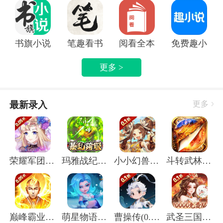
书旗小说APP
笔趣看书小说app
阅看全本免费小说APP
免费趣小说
更多 >
最新录入
更多
荣耀军团(0.05折主宰天命)
玛雅战纪(屠魔沉默专属)
小小幻兽录(虎踞中原0.1折)
斗转武林(圣金专属单职业)
巅峰霸业(封神榜0.05折)
萌星物语(登录送5星英雄)
曹操传(0.1折送终身元宝卡)
武圣三国(0.1无限代金免费版)