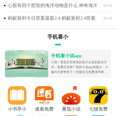
心脏有四个腔室的海洋动物是什么 神奇海洋2月4日
02-04
蚂蚁新村今日答案最新2.4 蚂蚁新村2.4答案
02-04
手机看小说app
手机看小说app
小说一直是目前来说比较大众化的娱乐方
式，免费又没有广告的小说app却很少，小
编为大家带来了一些最全又免费读书神
器，让大家可以不花钱就白嫖海量的优质
小说资源，都很根据市场受欢迎的热度为
大家排序的哦，致力于带给大家好用的追
书软件！
小书亭小说
速看免费小说app
番茄小说免费版下载安装
七猫免费阅读