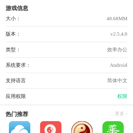
游戏信息
通过移动化医疗服务工具，实现高效的资源管理和协同
工作，提高整体运营效率；
大小：
48.68MM
5、
【打破时间限制】
通过线上咨询、远程诊疗和健康追踪等服务，让患者享
版本：
v2.5.4.0
受到更高效的医疗服务。
类型：
效率办公
软件亮点：
1、支持中文、英文、蒙古文等多种语言切换，同时可
系统要求：
Android
以在一个APP中使用多个坐标产品的移动端；
2、图文、语音、视频三种方式的在线沟通，自定义设
支持语言
简体中文
置问诊时间和挂号类别，提供便捷工作流程；
3、通过工单提问功能，可以随时向坐标工作人员提出
应用权限
权限
问题、疑问或建议，得到及时的处理支持。
热门推荐
更多
软件优势：
1、医院公告、内部协作通知、日常任务提醒等功能实