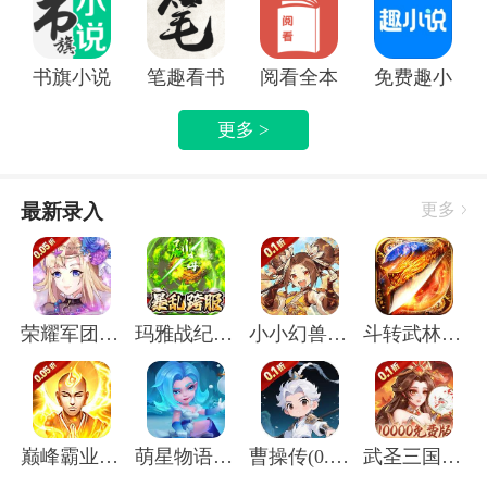
书旗小说APP
笔趣看书小说app
阅看全本免费小说APP
免费趣小说
更多 >
最新录入
更多
荣耀军团(0.05折主宰天命)
玛雅战纪(屠魔沉默专属)
小小幻兽录(虎踞中原0.1折)
斗转武林(圣金专属单职业)
巅峰霸业(封神榜0.05折)
萌星物语(登录送5星英雄)
曹操传(0.1折送终身元宝卡)
武圣三国(0.1无限代金免费版)