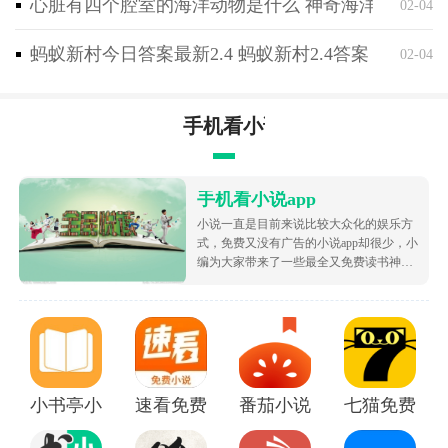
心脏有四个腔室的海洋动物是什么 神奇海洋2月4日
02-04
3、原创壁纸发源地，超多壁纸，动态壁纸，壁纸大
全，主题壁纸，手机壁纸，墙纸，高清壁纸，简单壁纸
蚂蚁新村今日答案最新2.4 蚂蚁新村2.4答案
02-04
任你
手机看小说app
手机看小说app
小说一直是目前来说比较大众化的娱乐方
式，免费又没有广告的小说app却很少，小
编为大家带来了一些最全又免费读书神
器，让大家可以不花钱就白嫖海量的优质
小说资源，都很根据市场受欢迎的热度为
大家排序的哦，致力于带给大家好用的追
书软件！
小书亭小说
速看免费小说app
番茄小说免费版下载安装
七猫免费阅读