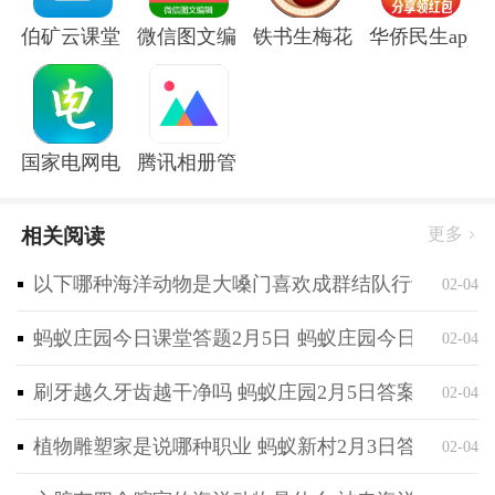
轻松搜索一键搞定。
伯矿云课堂手机版
微信图文编辑大师软件
铁书生梅花app
华侨民生app
软件内容
1、动态壁纸：
用户可以自行设置，让你的手机屏幕动起来，展现个性
屏幕；
国家电网电e宝官方版
腾讯相册管家app
2、桌面弹幕：
在手机的桌面，可以弹出各种惊奇的弹幕信息，乐趣多
相关阅读
更多
多；
3、搞怪图形：
以下哪种海洋动物是大嗓门喜欢成群结队行动 神奇海
02-04
不定时弹出搞怪的图片，给你带来更惊喜的效果。
蚂蚁庄园今日课堂答题2月5日 蚂蚁庄园今日课堂答
02-04
软件简介
1、超全高清壁纸免费挑选，各种类型应有尽有，满足
刷牙越久牙齿越干净吗 蚂蚁庄园2月5日答案最新
02-04
用户壁纸需求；
2、一键免费更换，轻松设置手机桌面，让你的桌面更
植物雕塑家是说哪种职业 蚂蚁新村2月3日答案最新
02-04
炫酷；