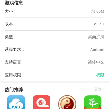
游戏信息
大小：
71.60M
版本：
v1.2.1
类型：
桌面扩展
系统要求：
Android
ai墙纸手机版亮点：
支持语言
简体中文
1.动态壁纸，壁纸大全，主题壁纸，手机壁纸，高清壁
纸，简单壁纸。
应用权限
权限
2.这款软件超小内存占用，时尚个性的UI设计，方便快
捷的用户体验。
热门推荐
更多
3.高清1080P大图、多大屏幕都能随便用，并且无广告
和水印。
4.各种壁纸多多，提供海量高清无水印美图，随时随地