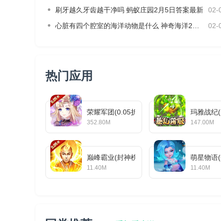
（前1-6天每天发放15%，第七天发放10%，共计10
刷牙越久牙齿越干净吗 蚂蚁庄园2月5日答案最新
02-
可能会根据游戏情况提前发放完毕）
心脏有四个腔室的海洋动物是什么 神奇海洋2月4日答案最新
02-
2. 转入游戏皆可享受转游福利，同一平台账号同一
注：最高转入金额上限为10000元（例：玩家原游戏累
热门应用
3.在转入新角色中充值可享受以下额外福利
当日转入新游戏充值可额外获得返利100%（不计入
荣耀军团(0.05折主宰天命)
玛雅战纪
（仅以当日累计充值金额为准发放，当日申请次日发
352.80M
147.00M
4.如果玩家从老游戏转入该游戏，玩家享受转游福利
巅峰霸业(封神榜0.05折)
萌星物语(
二、转游申请规则
11.40M
11.40M
1.玩家找平台客服按照转游格式提交转游角色账号信
2.玩家提供原游戏账号的充值截图以及新转入游戏充值