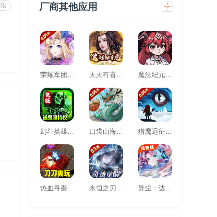
厂商其他应用
权限
荣耀军团(0.05折主宰天命)
天天有喜2（送刘彻千充）
魔法纪元（福利版）
幻斗英雄（快节奏散人追梦之地）
口袋山海经(0.05折追新免费版)
猎魔远征(每日送代金0.05折)
热血寻秦(灵兽超变无限刀)
永恒之刃(0.1折神装高爆无门槛)
异尘：达米拉（1折免费版）
毕