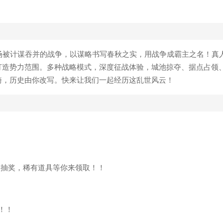
一场被计谋吞并的战争，以谋略书写春秋之实，用战争成霸主之名！真
打造势力范围。多种战略模式，深度征战体验，城池掠夺、据点占领
骑，历史由你改写。快来让我们一起经历这乱世风云！
次抽奖，稀有道具等你来领取！！
！！