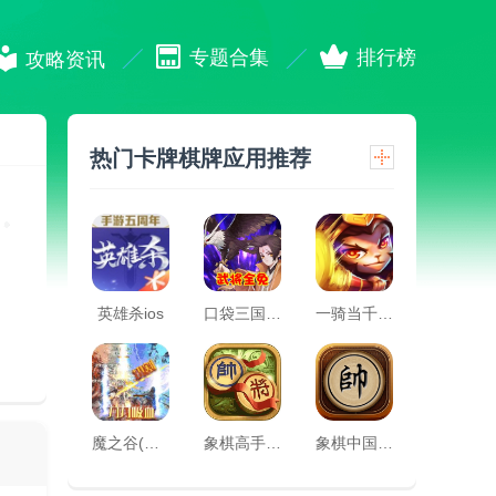
专题合集
排行榜
攻略资讯
热门卡牌棋牌应用推荐
英雄杀ios
口袋三国志Online(武将全免)
一骑当千（新年特惠版）
魔之谷(新迷失传奇)
象棋高手对弈app
象棋中国app