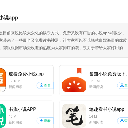
相同信息或者错误角色信息
小说app
是目前来说比较大众化的娱乐方式，免费又没有广告的小说app却很少，
全免万抽》的玩家可享受限时转游福利，过期后则换成普通转游福利；
家带来了一些最全又免费读书神器，让大家可以不花钱就白嫖海量的优质
，都很根据市场受欢迎的热度为大家排序的哦，致力于带给大家好用的追
速看免费小说app
番茄小说免
32.18M
12.1 M
过部分不享受限时转游福利。
查看
查
新闻阅读
新闻阅读
利条件后，即可触发限时转游活动福利，享受额外200%返利直至转
书旗小说APP
笔趣看书小说app
利总额度的50%则额外再追加一次申请转游当日充值金额的50%返利
45 M
14 M
查看
查
新闻阅读
新闻阅读
利总额度的100%则额外再追加一次申请转游当日充值金额的100%返