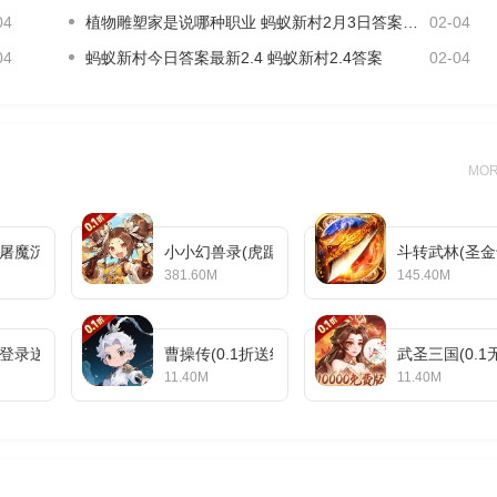
0%）。（注：低于1000以下金额一次性发放完毕，1000以上的金额游
04
植物雕塑家是说哪种职业 蚂蚁新村2月3日答案最新
02-04
04
蚂蚁新村今日答案最新2.4 蚂蚁新村2.4答案
02-04
游戏同一角色只可申请转游福利一次。
计充值3万元，但是我方只计算10000元）
MO
VIP经验）
(屠魔沉默专属)
小小幻兽录(虎踞中原0.1折)
斗转武林(圣金
放）
381.60M
145.40M
的同时，之前老游戏将永久封号，不予解封。
登录送5星英雄)
曹操传(0.1折送终身元宝卡)
武圣三国(0.
11.40M
11.40M
息申请，新老游戏需账号一致。
截图（3-5张）。