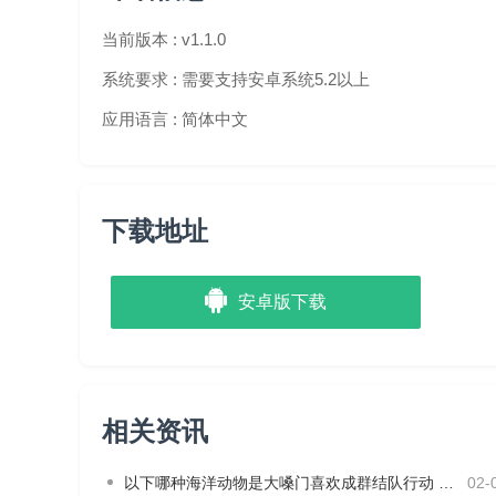
5100-9999元返300%
当前版本 :
v1.1.0
10000以上元返400%
系统要求 :
需要支持安卓系统5.2以上
单日累计充值金额 返利比例（春节、五一等）
应用语言 :
简体中文
100-599元返100%
600-1099元返140%
下载地址
1100-3099元返200%
3100-5099元返300%
安卓版下载
5100-9999元返400%
10000以上元返500%
转游活动
相关资讯
1、其他游戏 可免费转入本平台指定游戏。每天发放原转
以下哪种海洋动物是大嗓门喜欢成群结队行动 神奇海洋2月3日答案
02-