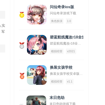
问仙奇录ios版
问仙奇录游戏下载
1
角色扮演
1.0
人实
、军
碧蓝航线魔改r18全套补丁破解版
碧蓝航线魔改r18全套补丁破解版下载
2
模拟经营
v2021
换装女孩学校
换装女孩学校安卓版下载
3
模拟经营
v1.1
末日危劫
末日危劫游戏下载