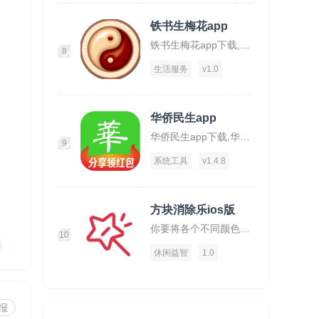
铁书生梅花app
铁书生梅花app下载,铁书生梅花,运势app,占仆app
8
生活服务
v1.0
华侨民生app
华侨民生app下载,华侨民生,华侨app,工具app
9
系统工具
v1.4.8
方块消除乐ios版
你要将各个不同颜色的方块放置在一起才可消除。
10
休闲益智
1.0
报