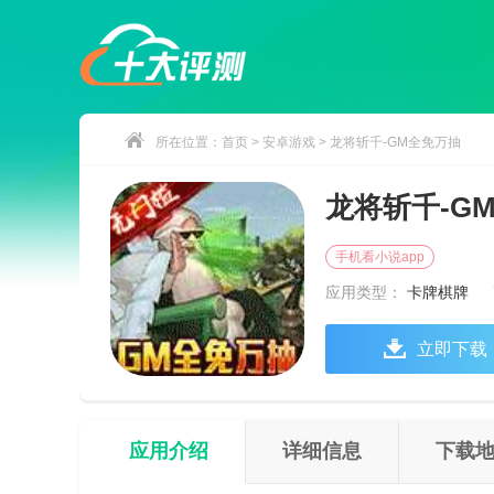
所在位置：
首页
>
安卓游戏
> 龙将斩千-GM全免万抽
龙将斩千-G
手机看小说app
应用类型：
卡牌棋牌
立即下载
应用介绍
详细信息
下载