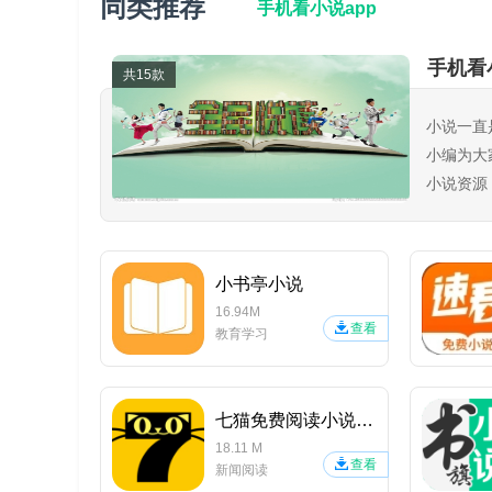
同类推荐
3.玩家申请提供的信息确保正确无误，不可重复提交
手机看小说app
4.转游一律当日申请次日发放。
手机看
共15款
限时转游活动
小说一直
首发日-7日内期间由其他游戏转入《龙将斩千-GM
小编为大
转游福利不与普通转游福利迭加。
小说资源
书软件！
限时转游规则：
时间：仅限首发日—7天，过期后换成普通转游福利。
小书亭小说
16.94M
1、玩家老游戏充值总金额为限时转游福利总额度，超
查看
教育学习
2、在限时转游福利活动时间内充值的金额满足日常返
利总额度消耗完毕。
七猫免费阅读小说APP
2.1、在限时转游活动期间内充值总额达到限时转游福
18.11 M
查看
新闻阅读
2.2、在限时转游活动期间内充值总额达到限时转游福