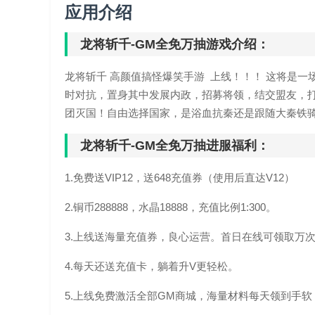
应用介绍
龙将斩千-GM全免万抽游戏介绍：
龙将斩千 高颜值搞怪爆笑手游 上线！！！ 这将是
时对抗，置身其中发展内政，招募将领，结交盟友，
团灭国！自由选择国家，是浴血抗秦还是跟随大秦铁
龙将斩千-GM全免万抽进服福利：
1.免费送VIP12，送648充值券（使用后直达V12）
2.铜币288888，水晶18888，充值比例1:300。
3.上线送海量充值券，良心运营。首日在线可领取万
4.每天还送充值卡，躺着升V更轻松。
5.上线免费激活全部GM商城，海量材料每天领到手软