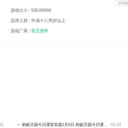
应用
游戏大小 :
536.60MM
适用人群 :
年满十八周岁以上
游戏厂商 :
暂无资料
出游戏充值的15%的RMB钻石（不计入vip经验等）分7天发放完
04
蚂蚁庄园今日课堂答题2月5日 蚂蚁庄园今日课堂答题最新答案
02-04