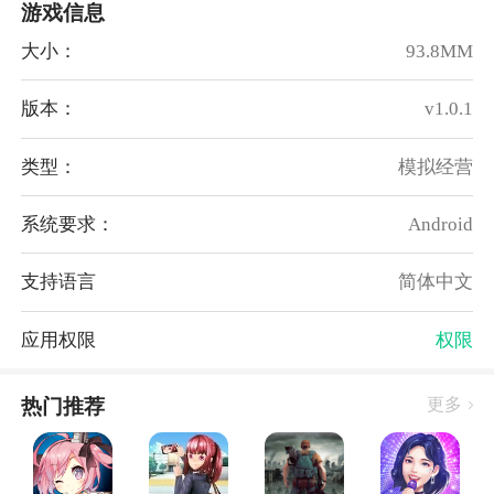
游戏信息
供高效的服务，增加顾客的满意度。
4、锻炼经营方案吸引顾客
大小：
93.8MM
有多种经营方案可以解锁和使用。通过制作不同的菜品
组合、优惠活动和装修改造等手段，吸引更多的顾客光
版本：
v1.0.1
顾，提升餐馆的知名度和盈利能力。
5、免费品尝活动
类型：
模拟经营
为了吸引更多的顾客，游戏还提供了免费品尝活动。玩
系统要求：
Android
家可以定期举办免费品尝活动，让顾客免费尝试自家的
特色菜品，增加顾客的好感度和回头率。
支持语言
简体中文
游戏亮点：
1、通过努力经营店铺，吸引更多的顾客并赚取金币。
应用权限
权限
随着经营的成功，可以扩大店铺规模，增加更多的项目
和服务。通过努力，逐渐打造一个豪华的店铺并获得丰
热门推荐
更多
厚的回报。
2、根据自己的喜好和实力，精心装修店铺，创造一个
舒适、温馨和豪华的购物环境。经过不断的努力和升