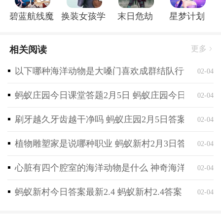
级，店铺的装修任务将变得越来越多，为玩家展示设计
碧蓝航线魔改r18全套补丁破解版
换装女孩学校
末日危劫
星梦计划
与创意的机会。
3、为了吸引更多顾客，实行各种优惠活动，如打折、
相关阅读
更多
特价菜品、会员优惠等。这些活动可以增加顾客的消费
欲望，提高店铺的销售额。灵活运用各种促销策略，增
以下哪种海洋动物是大嗓门喜欢成群结队行动 神奇海
02-04
加乐趣和挑战。
蚂蚁庄园今日课堂答题2月5日 蚂蚁庄园今日课堂答
02-04
4、展示在烹饪和经营方面的超高技术。通过制作出精
美的菜品，满足顾客的口味，赢得更多的赞誉和口碑，
刷牙越久牙齿越干净吗 蚂蚁庄园2月5日答案最新
02-04
尽情展示自己的烹饪才华，并在游戏中成为一位备受赞
赏的小厨娘。
植物雕塑家是说哪种职业 蚂蚁新村2月3日答案最新
02-04
心脏有四个腔室的海洋动物是什么 神奇海洋2月4日
02-04
蚂蚁新村今日答案最新2.4 蚂蚁新村2.4答案
02-04