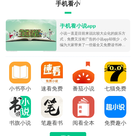
手机看小说app
手机看小说app
小说一直是目前来说比较大众化的娱乐方
式，免费又没有广告的小说app却很少，小
编为大家带来了一些最全又免费读书神
器，让大家可以不花钱就白嫖海量的优质
小说资源，都很根据市场受欢迎的热度为
大家排序的哦，致力于带给大家好用的追
书软件！
小书亭小说
速看免费小说app
番茄小说免费版下载安装
七猫免费阅读
书旗小说APP
笔趣看书小说app
阅看全本免费小说APP
免费趣小说