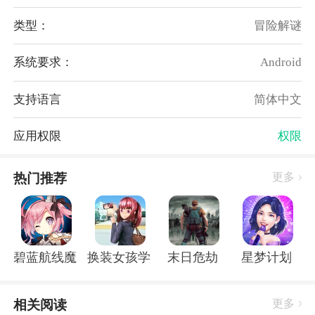
4、加成属性选择
根据对角色有帮助的属性进行选择和加成。例如，加强
类型：
冒险解谜
攻击力、防御力或者增加特定技能的发动几率等。通过
系统要求：
Android
合理选择和组合，根据不同的战斗和任务需求，提升角
色的战斗能力和适应性。
支持语言
简体中文
5、解锁新的区域和敌人
完成新的任务和战斗，玩家可以逐渐解锁新的地图和冒
应用权限
权限
险区域。在新的区域中，玩家将面对更强大的敌人和挑
战，同时也会有更加珍稀的奖励和成长机会等待着他
热门推荐
更多
们。
游戏亮点：
1、不同人物角色具有各自独特的技能和能力，玩家可
以通过正确搭配组合他们的技能，形成互补和加成效
碧蓝航线魔改r18全套补丁破解版
换装女孩学校
末日危劫
星梦计划
果，提升战斗力，构建出强大的组合，发挥最大的战斗
潜力。
相关阅读
更多
2、鼓励玩家积极参与团队冒险和联盟战争，与其他玩