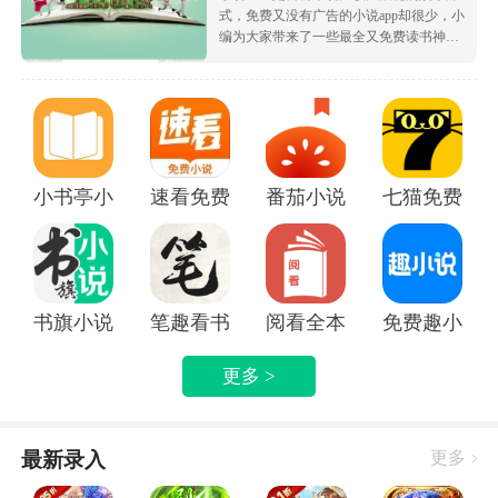
式，免费又没有广告的小说app却很少，小
编为大家带来了一些最全又免费读书神
器，让大家可以不花钱就白嫖海量的优质
小说资源，都很根据市场受欢迎的热度为
大家排序的哦，致力于带给大家好用的追
书软件！
小书亭小说
速看免费小说app
番茄小说免费版下载安装
七猫免费阅读
书旗小说APP
笔趣看书小说app
阅看全本免费小说APP
免费趣小说
更多 >
最新录入
更多