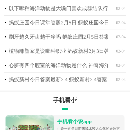
家一起合作和竞争。参与团队冒险可以获得更多的资源
以下哪种海洋动物是大嗓门喜欢成群结队行动 神奇海
02-04
和奖励，同时也能培养自己的角色并帮助团队取得胜
蚂蚁庄园今日课堂答题2月5日 蚂蚁庄园今日课堂答
02-04
利。
3、提供了各类不同的冒险任务，玩家可以通过完成这
刷牙越久牙齿越干净吗 蚂蚁庄园2月5日答案最新
02-04
些任务获得丰厚的奖励。任务的多样性让玩家能够有更
多选择和挑战，同时也可以为角色的发展提供更多的机
植物雕塑家是说哪种职业 蚂蚁新村2月3日答案最新
02-04
会。
4、强调耐心和毅力的重要性，需要参与游戏中各类活
心脏有四个腔室的海洋动物是什么 神奇海洋2月4日
02-04
动，并不断发展和完善角色。通过培养和提升角色能
蚂蚁新村今日答案最新2.4 蚂蚁新村2.4答案
02-04
力，逐步打造出一支强大的冒险队伍，应对更高级的挑
战。
手机看小说app
手机看小说app
小说一直是目前来说比较大众化的娱乐方