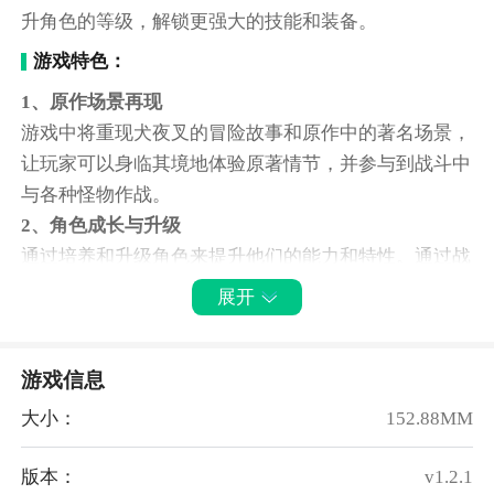
升角色的等级，解锁更强大的技能和装备。
游戏特色：
1、原作场景再现
游戏中将重现犬夜叉的冒险故事和原作中的著名场景，
让玩家可以身临其境地体验原著情节，并参与到战斗中
与各种怪物作战。
2、角色成长与升级
通过培养和升级角色来提升他们的能力和特性。通过战
斗和完成任务，收集经验和资源，玩家可以提升角色的
展开
等级，解锁新的技能和装备，让角色实力不断增强。
3、冒险团队招募
游戏信息
组建自己的冒险团队，招募喜欢的角色，并与他们一起
探索新的地图和冒险区域。每个角色都有独特的技能和
大小：
152.88MM
特性，根据喜好和策略来选择合适的角色，打造最强的
冒险团队。
版本：
v1.2.1