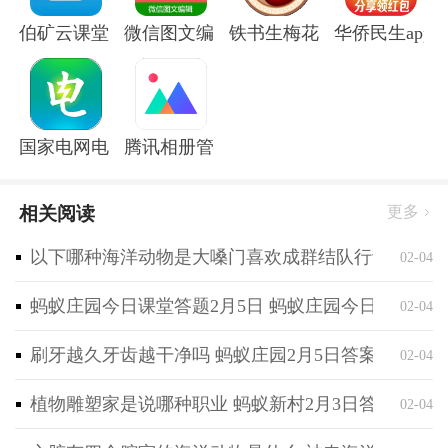
合他们口味的明星内容，能够更加全面地了解自己喜欢
伯矿云课堂手机版
微信图文编辑大师软件
铁书生梅花app
华侨民生app
的明星。
4、用户可以直接支持自己喜爱的艺人，购买他们的音
乐作品、周边商品等，为艺人提供实质性的支持和鼓
励。
国家电网电e宝官方版
腾讯相册管家app
相关阅读
更多
以下哪种海洋动物是大嗓门喜欢成群结队行动 神奇海
02-04
蚂蚁庄园今日课堂答题2月5日 蚂蚁庄园今日课堂答
02-04
刷牙越久牙齿越干净吗 蚂蚁庄园2月5日答案最新
02-04
植物雕塑家是说哪种职业 蚂蚁新村2月3日答案最新
02-04