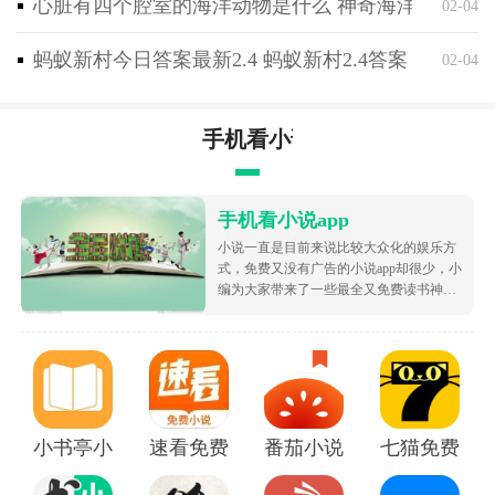
心脏有四个腔室的海洋动物是什么 神奇海洋2月4日
02-04
蚂蚁新村今日答案最新2.4 蚂蚁新村2.4答案
02-04
手机看小说app
手机看小说app
小说一直是目前来说比较大众化的娱乐方
式，免费又没有广告的小说app却很少，小
编为大家带来了一些最全又免费读书神
器，让大家可以不花钱就白嫖海量的优质
小说资源，都很根据市场受欢迎的热度为
大家排序的哦，致力于带给大家好用的追
书软件！
小书亭小说
速看免费小说app
番茄小说免费版下载安装
七猫免费阅读