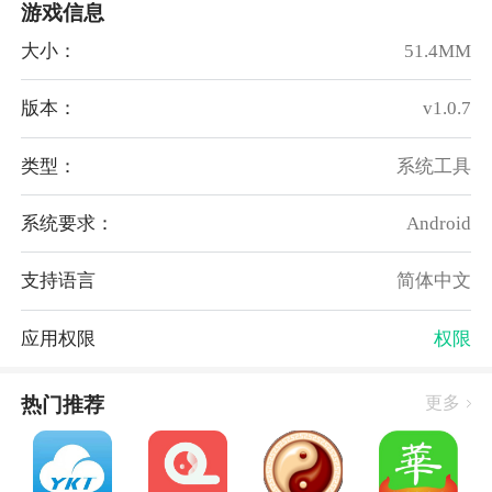
游戏信息
3、互动留言
提供了留言功能，用户可以给喜欢的明星留言，表达自
大小：
51.4MM
己的支持和喜爱之情。明星也会在留言中选取一些进行
互动。
版本：
v1.0.7
4、会员特权
软件为用户提供会员特权，会员可以享受到更多的福
类型：
系统工具
利，例如专属的线下见面会、抢先购买明星的周边商品
系统要求：
Android
等特殊待遇。
软件亮点
支持语言
简体中文
1、建立了一个粉丝社区，与其他同样喜爱明星的粉丝
进行交流和互动，分享喜爱和经历，增加粉丝之间的凝
应用权限
权限
聚力。
2、会不定期举办各种活动，例如线上明星见面会、投
热门推荐
更多
票活动等，可以积极参与，与明星互动，获得更多的奖
励和福利。
3、根据用户的浏览历史和兴趣偏好，为用户推荐更符