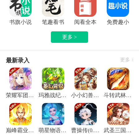
书旗小说APP
笔趣看书小说app
阅看全本免费小说APP
免费趣小说
更多 >
最新录入
更多
荣耀军团(0.05折主宰天命)
玛雅战纪(屠魔沉默专属)
小小幻兽录(虎踞中原0.1折)
斗转武林(圣金专属单职业)
巅峰霸业(封神榜0.05折)
萌星物语(登录送5星英雄)
曹操传(0.1折送终身元宝卡)
武圣三国(0.1无限代金免费版)