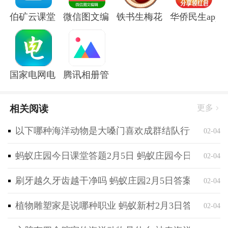
注口袋马良，享受最视觉盛宴。
伯矿云课堂手机版
微信图文编辑大师软件
铁书生梅花app
华侨民生app
3、提供了多种实用的预览功能，在选择壁纸时更加方
便，可以在口袋马良中查看实际效果、放大细节、调整
适应屏幕等操作，确保选择的壁纸能够完美适应手机屏
幕，并且呈现出最佳的效果。
国家电网电e宝官方版
腾讯相册管家app
4、一款超便捷可靠的手机壁纸工具它提供了简洁易用
的界面，可以轻松搜索、下载和设置壁纸，满足个性化
相关阅读
更多
的需求，壁纸资源经过严格筛选和审核，保证质量可
靠，享受愉快和安心的体验。
以下哪种海洋动物是大嗓门喜欢成群结队行动 神奇海
02-04
蚂蚁庄园今日课堂答题2月5日 蚂蚁庄园今日课堂答
02-04
刷牙越久牙齿越干净吗 蚂蚁庄园2月5日答案最新
02-04
植物雕塑家是说哪种职业 蚂蚁新村2月3日答案最新
02-04