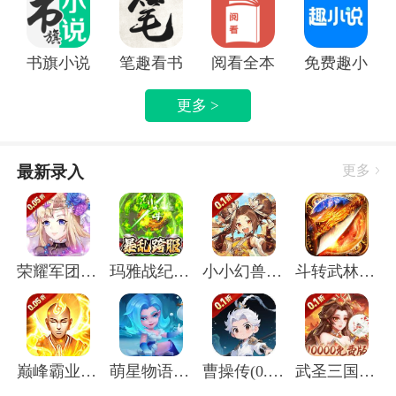
书旗小说APP
笔趣看书小说app
阅看全本免费小说APP
免费趣小说
更多 >
最新录入
更多
荣耀军团(0.05折主宰天命)
玛雅战纪(屠魔沉默专属)
小小幻兽录(虎踞中原0.1折)
斗转武林(圣金专属单职业)
巅峰霸业(封神榜0.05折)
萌星物语(登录送5星英雄)
曹操传(0.1折送终身元宝卡)
武圣三国(0.1无限代金免费版)