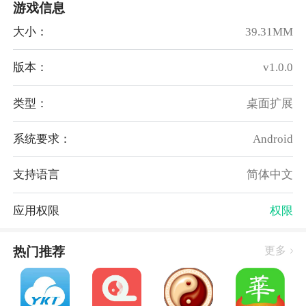
游戏信息
时不会遇到任何恶意软件或病毒，口袋马良还提供了丰
富的预览功能，在选择壁纸之前可以先进行预览，满意
大小：
39.31MM
后再下载。
4. 免费资源：
版本：
v1.0.0
提供的壁纸资源全部免费，无需支付任何费用就可以畅
享精美壁纸，无论想要更换壁纸频率有多高，都可以随
类型：
桌面扩展
时在口袋马良中找到心仪的作品，并下载到手机上使
系统要求：
Android
用。
二、游戏亮点：
支持语言
简体中文
1、通过定期更新和用户反馈，精选出各类热门的壁纸
图片，为用户提供最新和最受欢迎的作品，可以在中轻
应用权限
权限
松浏览热门壁纸，发现各种新奇有趣的设计和创意，为
屏幕注入新鲜的活力。
热门推荐
更多
2、致力于为用户带来最新的壁纸资源，无论是国内外
的摄影作品、插画设计还是其他类型的壁纸，都会在中
持续更新，并且全部免费提供给用户使用，可以时刻关