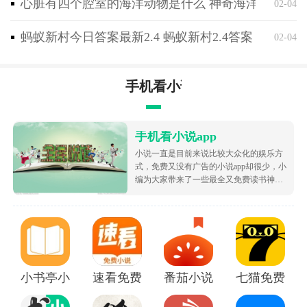
心脏有四个腔室的海洋动物是什么 神奇海洋2月4日
02-04
蚂蚁新村今日答案最新2.4 蚂蚁新村2.4答案
02-04
手机看小说app
手机看小说app
小说一直是目前来说比较大众化的娱乐方
式，免费又没有广告的小说app却很少，小
编为大家带来了一些最全又免费读书神
器，让大家可以不花钱就白嫖海量的优质
小说资源，都很根据市场受欢迎的热度为
大家排序的哦，致力于带给大家好用的追
书软件！
小书亭小说
速看免费小说app
番茄小说免费版下载安装
七猫免费阅读