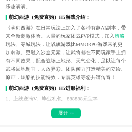
乐趣满满。
萌幻西游（免费直购）H5游戏介绍：
《萌幻西游》在日常玩法上加入了各种有趣AI副本，带
来全新刺激体验。大量的玩家团战PVP模式，加入
策略
玩法、夺城玩法，让战旗游戏比MMORPG游戏来的更
加刺激。更融入沙盒元素，让武将都在不同玩家手上拥
有不同效果，配合战场上地形、天气变化，足以让每个
武将因地制宜，大放异彩。团队倾力打造精美的立绘、
原画，炫酷的技能特效，专属英雄等您共谱传奇！
萌幻西游（免费直购）H5进服福利：
1、上线送满V、毕业礼包、888888元宝等
2、升级送两万元代币，可免费购买直购礼包
展开
3、登录送千元无门槛真充，即领即用不用等
4、1元宝GM商城更新，每日神将领不停
5、七天登录送无限资源，每天元宝免费领