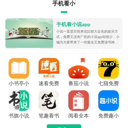
手机看小说app
手机看小说app
小说一直是目前来说比较大众化的娱乐方
式，免费又没有广告的小说app却很少，小
编为大家带来了一些最全又免费读书神
器，让大家可以不花钱就白嫖海量的优质
小说资源，都很根据市场受欢迎的热度为
大家排序的哦，致力于带给大家好用的追
书软件！
小书亭小说
速看免费小说app
番茄小说免费版下载安装
七猫免费阅读
书旗小说APP
笔趣看书小说app
阅看全本免费小说APP
免费趣小说