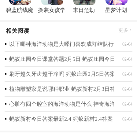
单笔2998元：代币*2998
碧蓝航线魔改r18全套补丁破解版
换装女孩学校
末日危劫
星梦计划
单笔5000元：代币*5000
额外充值活动
相关阅读
更多
额外返利（只计算真实充值）
以下哪种海洋动物是大嗓门喜欢成群结队行动 神奇海
活动时间：永久
02-04
参与门槛：单日累充1000元及以上
蚂蚁庄园今日课堂答题2月5日 蚂蚁庄园今日课堂答
02-04
活动规则：单日大额累充（只计算真实充值金额），可
额外申请稀有道具返利
刷牙越久牙齿越干净吗 蚂蚁庄园2月5日答案最新
02-04
额外返利请联系客服咨询，申请后24小时内发放（节假
日顺延）
植物雕塑家是说哪种职业 蚂蚁新村2月3日答案最新
02-04
心脏有四个腔室的海洋动物是什么 神奇海洋2月4日
02-04
蚂蚁新村今日答案最新2.4 蚂蚁新村2.4答案
02-04