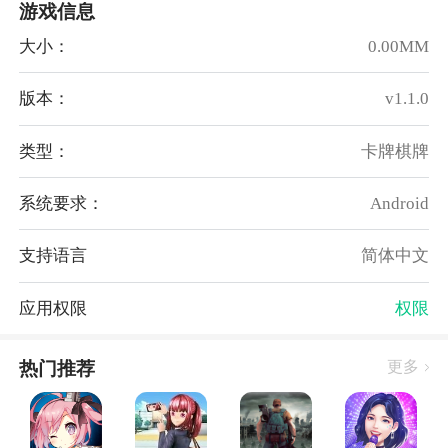
游戏信息
6、永久十倍真充卡返利，最低1元可领取
大小：
0.00MM
日常返利：
自动返利真充卡返利（只计算真实充值）
版本：
v1.1.0
活动时间：永久
活动规则：
类型：
卡牌棋牌
1、单日充值任意金额即可获得1000%真充卡返利
2、无需申请，该返利会在次日0点自动发放至玩家邮件
系统要求：
Android
3、返利=充值金额*对应档位的百分比真充卡
支持语言
简体中文
首发追加返利活动01-17~01-19
活动时间：1.17-1.19
应用权限
权限
活动规则：单笔充值指定金额，可联系客服申请对应金
额代币，每个档位限领一次
热门推荐
更多
奖励详情：
单笔648元：代币*648
单笔1998元：代币*1998