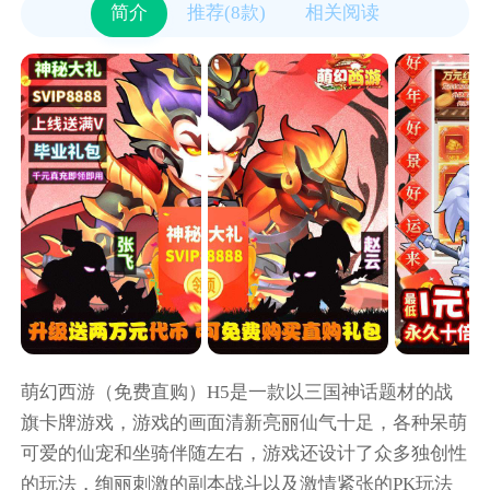
简介
推荐(8款)
相关阅读
萌幻西游（免费直购）H5是一款以三国神话题材的战
旗卡牌游戏，游戏的画面清新亮丽仙气十足，各种呆萌
可爱的仙宠和坐骑伴随左右，游戏还设计了众多独创性
的玩法，绚丽刺激的副本战斗以及激情紧张的PK玩法