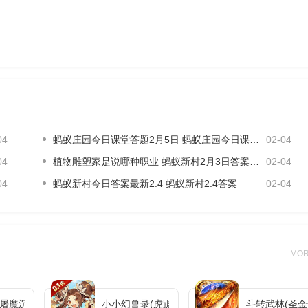
04
蚂蚁庄园今日课堂答题2月5日 蚂蚁庄园今日课堂答题最新答案
02-04
04
植物雕塑家是说哪种职业 蚂蚁新村2月3日答案最新
02-04
04
蚂蚁新村今日答案最新2.4 蚂蚁新村2.4答案
02-04
MO
(屠魔沉默专属)
小小幻兽录(虎踞中原0.1折)
斗转武林(圣金