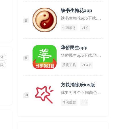
铁书生梅花app
铁书生梅花app下载,铁书生梅花,运势app,占仆app
8
生活服务
v1.0
华侨民生app
华侨民生app下载,华侨民生,华侨app,工具app
报
9
权限
系统工具
v1.4.8
方块消除乐ios版
你要将各个不同颜色的方块放置在一起才可消除。
10
休闲益智
1.0