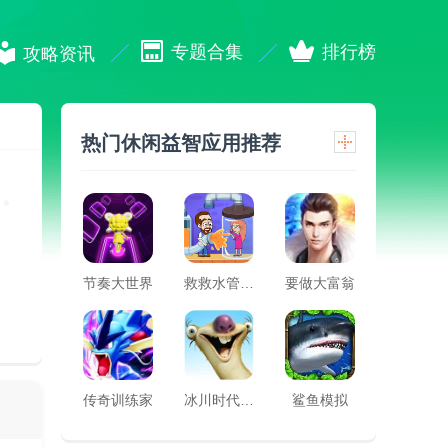
专题合集
排行榜
攻略资讯
热门休闲益智应用推荐
节奏大世界
救救水管工游戏
要做大富翁
传奇训练家
冰川时代大冒险
鲨鱼模拟