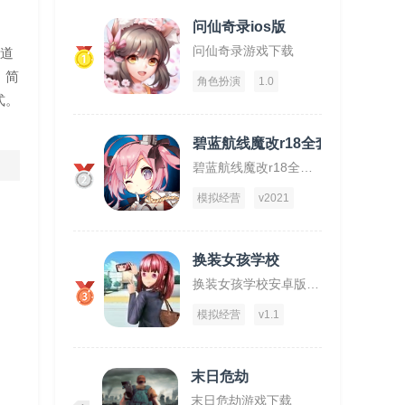
问仙奇录ios版
问仙奇录游戏下载
道
1
。简
角色扮演
1.0
式。
碧蓝航线魔改r18全套补丁破解版
碧蓝航线魔改r18全套补丁破解版下载
2
模拟经营
v2021
换装女孩学校
换装女孩学校安卓版下载
3
模拟经营
v1.1
末日危劫
末日危劫游戏下载