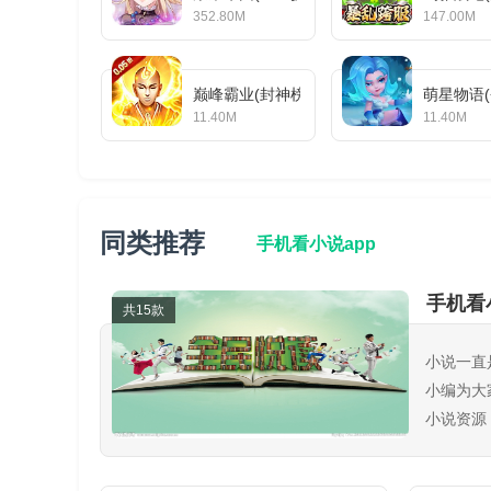
352.80M
147.00M
巅峰霸业(封神榜0.05折)
萌星物语(
11.40M
11.40M
同类推荐
手机看小说app
手机看
共15款
小说一直
小编为大
小说资源
书软件！