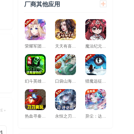
厂商其他应用
荣耀军团(0.05折主宰天命)
天天有喜2（送刘彻千充）
魔法纪元（福利版）
幻斗英雄（快节奏散人追梦之地）
口袋山海经(0.05折追新免费版)
猎魔远征(每日送代金0.05折)
RE＋
热血寻秦(灵兽超变无限刀)
永恒之刃(0.1折神装高爆无门槛)
异尘：达米拉（1折免费版）
专属单职业)