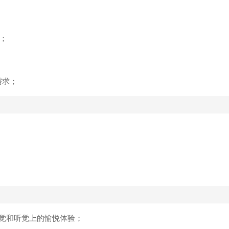
；
需求；
觉和听觉上的愉悦体验；