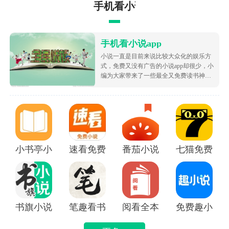
手机看小说app
手机看小说app
小说一直是目前来说比较大众化的娱乐方
式，免费又没有广告的小说app却很少，小
编为大家带来了一些最全又免费读书神
器，让大家可以不花钱就白嫖海量的优质
小说资源，都很根据市场受欢迎的热度为
大家排序的哦，致力于带给大家好用的追
书软件！
小书亭小说
速看免费小说app
番茄小说免费版下载安装
七猫免费阅读
书旗小说APP
笔趣看书小说app
阅看全本免费小说APP
免费趣小说