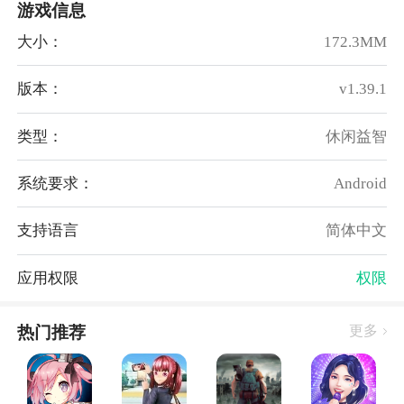
游戏信息
需要克服各种挑战，包括大脑冻结等障碍，同时可以利
用大脑风暴等助推器来获得额外的推动力。
大小：
172.3MM
5、令人惊叹的3D动画和游戏配音演员
游戏使用精美的3D动画和专业的游戏配音演员，让玩
版本：
v1.39.1
家完全沉浸在游戏的电影世界中。
类型：
休闲益智
游戏亮点：
1、游戏中有超过200个待解锁的关卡，为玩家带来大
系统要求：
Android
量游戏挑战，游戏还包含多种带有特殊能力的记忆球，
在游戏中加强了游戏的策略性与趣味性。
支持语言
简体中文
2、玩家需要拍摄和揣测每种情感球所携带的不同情
感，这样才能将球击破，经典迪士尼卡通形象，动感的
应用权限
权限
背景配乐，令玩家感受到最棒的游戏体验。
3、有4种不同的游戏类型，每种类型都有独特的玩法和
热门推荐
更多
挑战。为了帮助玩家更好地融入游戏，还配有电影级别
的幕后配音，完全沉浸在游戏世界中。
4、使用了电影级别的游戏配音，包括了专业的声音及