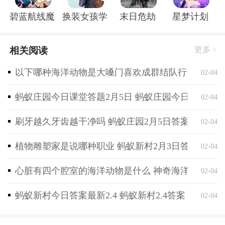
语音效果，更加有趣和引人入胜。从电影到游戏，良心
碧蓝航线魔改r18全套补丁破解版
换装女孩学校
末日危劫
星梦计划
大厂带来无限快感，更加沉迷于游戏中。
相关阅读
更多
以下哪种海洋动物是大嗓门喜欢成群结队行动 神奇海
02-04
蚂蚁庄园今日课堂答题2月5日 蚂蚁庄园今日课堂答
02-04
刷牙越久牙齿越干净吗 蚂蚁庄园2月5日答案最新
02-04
植物雕塑家是说哪种职业 蚂蚁新村2月3日答案最新
02-04
心脏有四个腔室的海洋动物是什么 神奇海洋2月4日
02-04
蚂蚁新村今日答案最新2.4 蚂蚁新村2.4答案
02-04