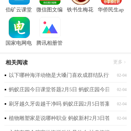
软件优势
伯矿云课堂手机版
微信图文编辑大师软件
铁书生梅花app
华侨民生app
资讯可任意分享，因为这里有着便捷的分享通道所以用
户可以分享任意的资讯给好友。
资讯数量非常多，这里有着根本数不清的资讯数量可以
支撑用户一直阅读的需要。
国家电网电e宝官方版
腾讯相册管家app
满足个性阅读需要，鉴于丰富的资讯内容所以为每个人
的个性阅读创造了条件。
相关阅读
更多
以下哪种海洋动物是大嗓门喜欢成群结队行动 神奇海
02-04
蚂蚁庄园今日课堂答题2月5日 蚂蚁庄园今日课堂答
02-04
刷牙越久牙齿越干净吗 蚂蚁庄园2月5日答案最新
02-04
植物雕塑家是说哪种职业 蚂蚁新村2月3日答案最新
02-04