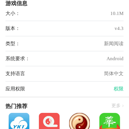
游戏信息
大小：
10.1M
版本：
v4.3
华丽志安卓版功能
类型：
新闻阅读
喜欢旅行的话可以在此发现旅行攻略，可以为你提供旅
行目的地的参考。
系统要求：
Android
对于时尚服饰、妆容等资讯可以在线阅读，可以从阅读
支持语言
简体中文
之中掌握有价值的信息。
在线可以对全球奢侈品最新信息进行了解，有新品的话
应用权限
权限
即可及时知道。
吃货朋友可以在此领略东西方的美食，可以为自己的美
热门推荐
更多
食之旅添加菜单。
对艺术感兴趣的人可以在线欣赏艺术作品，能够借此不
断提升自身艺术情操。