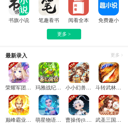
书旗小说APP
笔趣看书小说app
阅看全本免费小说APP
免费趣小说
更多 >
最新录入
更多
荣耀军团(0.05折主宰天命)
玛雅战纪(屠魔沉默专属)
小小幻兽录(虎踞中原0.1折)
斗转武林(圣金专属单职业)
巅峰霸业(封神榜0.05折)
萌星物语(登录送5星英雄)
曹操传(0.1折送终身元宝卡)
武圣三国(0.1无限代金免费版)