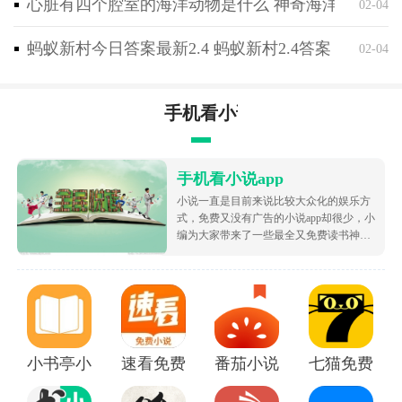
心脏有四个腔室的海洋动物是什么 神奇海洋2月4日
02-04
蚂蚁新村今日答案最新2.4 蚂蚁新村2.4答案
02-04
手机看小说app
手机看小说app
小说一直是目前来说比较大众化的娱乐方
式，免费又没有广告的小说app却很少，小
编为大家带来了一些最全又免费读书神
器，让大家可以不花钱就白嫖海量的优质
小说资源，都很根据市场受欢迎的热度为
大家排序的哦，致力于带给大家好用的追
书软件！
小书亭小说
速看免费小说app
番茄小说免费版下载安装
七猫免费阅读