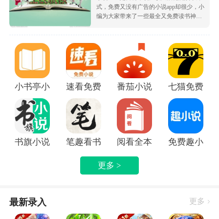
式，免费又没有广告的小说app却很少，小
编为大家带来了一些最全又免费读书神
器，让大家可以不花钱就白嫖海量的优质
小说资源，都很根据市场受欢迎的热度为
大家排序的哦，致力于带给大家好用的追
书软件！
小书亭小说
速看免费小说app
番茄小说免费版下载安装
七猫免费阅读
书旗小说APP
笔趣看书小说app
阅看全本免费小说APP
免费趣小说
更多 >
最新录入
更多