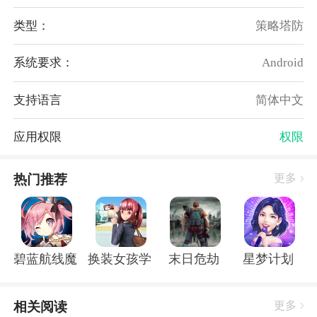
4、也可对干员进行培养，增强干员的实力。
类型：
策略塔防
明日方舟鸿蒙版亮点：
系统要求：
Android
1、对于塔防游戏一无所知的用户也无需担心，拥有对
应的教学关卡，助力新手玩家快速上手塔防游戏玩法。
支持语言
简体中文
2、可以多多参与游戏活动来获取超丰厚的游戏资源，
让你可以轻松抽取到更多的干员。
应用权限
权限
3、可在日常通过刷取不同的材料来培养你的干员。
4、游戏更侧重对于关卡理解以及干员理解，相对来
热门推荐
更多
说，干员星级相对次要一些。
明日方舟鸿蒙版评测：
对于抽不到高星级的干员也不用担心，可目前先用你手
碧蓝航线魔改r18全套补丁破解版
换装女孩学校
末日危劫
星梦计划
上能用的一些干员，进行关卡闯关，后续则可以抽到更
多的干员，再实时调整你的游戏阵容，让你可以感受到
更多的游戏关卡挑战，从中获取到丰厚的塔防游戏乐
相关阅读
更多