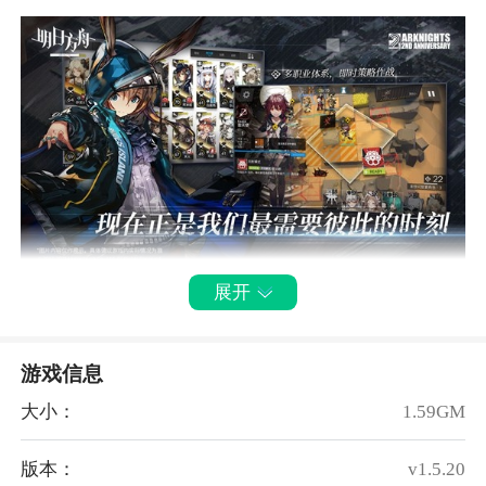
明日方舟鸿蒙版特色：
展开
1、如若你也是一位喜好塔防游戏玩法的玩家，千万不
要错过这款精良的塔防游戏。
游戏信息
2、超多干员均含有对应的精美立绘，让玩家可在游戏
大小：
1.59GM
过程中赏心悦目。
3、更需要根据关卡的出怪类型，合理安排不同的干员
版本：
v1.5.20
进行上阵，轻松通过关卡考验。