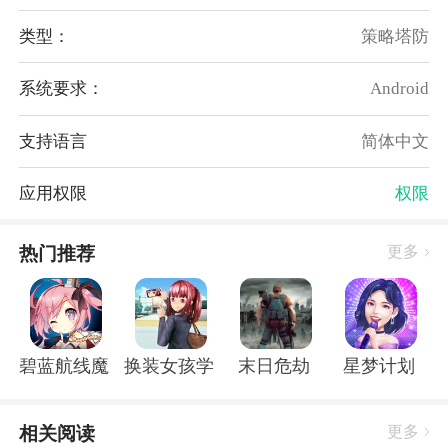
游戏的可玩性。
类型：
策略塔防
游戏亮点：
1、可以跟其他玩家组队，一起完成任务或进行战斗，
系统要求：
Android
给玩家带来极佳的互动和合作性。
2、战斗模式非常有挑战性，要求玩家理智运筹布局以
支持语言
简体中文
获得胜利，带来更好的游戏体验。
3、游戏画面非常精美，色彩鲜艳，细节清晰，音效逼
应用权限
权限
真，带给极佳的视觉和听觉享受。
4、加入了许多历史人物、部队等，犹如置身于真正的
热门推荐
更多
战国时期中，有很高的历史贴近度。
碧蓝航线魔改r18全套补丁破解版
换装女孩学校
末日危劫
星梦计划
相关阅读
更多