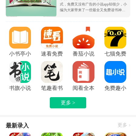
式，免费又没有广告的小说app却很少，小
编为大家带来了一些最全又免费读书神
器，让大家可以不花钱就白嫖海量的优质
小说资源，都很根据市场受欢迎的热度为
大家排序的哦，致力于带给大家好用的追
书软件！
小书亭小说
速看免费小说app
番茄小说免费版下载安装
七猫免费阅读
书旗小说APP
笔趣看书小说app
阅看全本免费小说APP
免费趣小说
更多 >
最新录入
更多