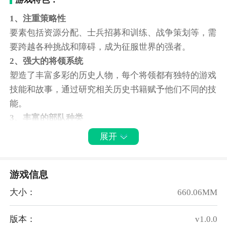
1、注重策略性
要素包括资源分配、士兵招募和训练、战争策划等，需
要跨越各种挑战和障碍，成为征服世界的强者。
2、强大的将领系统
塑造了丰富多彩的历史人物，每个将领都有独特的游戏
技能和故事，通过研究相关历史书籍赋予他们不同的技
能。
3、丰富的部队种类
游戏中有更多本土化的部队以及近代部队的加入，使游
展开
戏的战斗更加丰富多彩。
4、战役时间线
游戏信息
游戏的战役时间线可以根据游戏的推进不断解锁，使游
戏本身更加符合历史发展。
大小：
660.06MM
5、外交和公主模式的新颖设计
在征服、外交和公主模式方面开展了很多创新，提高了
版本：
v1.0.0