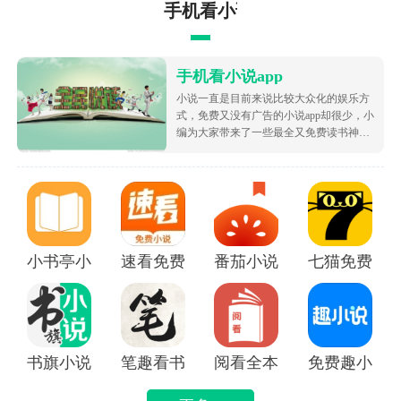
手机看小说app
手机看小说app
小说一直是目前来说比较大众化的娱乐方
式，免费又没有广告的小说app却很少，小
编为大家带来了一些最全又免费读书神
器，让大家可以不花钱就白嫖海量的优质
小说资源，都很根据市场受欢迎的热度为
大家排序的哦，致力于带给大家好用的追
书软件！
小书亭小说
速看免费小说app
番茄小说免费版下载安装
七猫免费阅读
书旗小说APP
笔趣看书小说app
阅看全本免费小说APP
免费趣小说