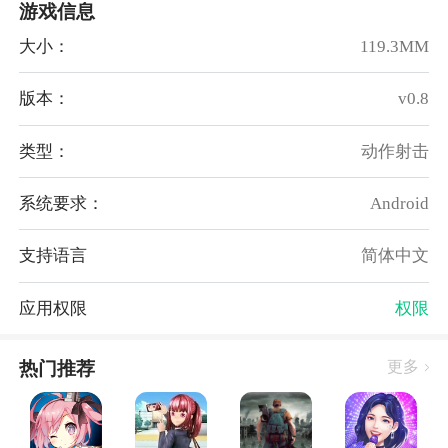
游戏信息
战各具特色的机器人敌人，体验不同的战斗乐趣，还设
有多样的关卡和挑战，在游戏中拥有持续的挑战感。
大小：
119.3MM
4、惊险刺激
为玩家提供了惊险刺激的游戏体验，通过精心设计的场
版本：
v0.8
景和音效，带来视听上的震撼，需要与机器人敌人进行
高强度的对抗，充分释放自己的战斗技能，体验快感。
类型：
动作射击
软件亮点:
系统要求：
Android
1、提供了多样化的游戏角色和武器选择，玩家可以根
据自己的喜好和战术风格，灵活选择合适的角色和武器
支持语言
简体中文
组合，打造个性化的游戏体验。
2、拥有精美细致的游戏画面，场景设计精良，特效华
应用权限
权限
丽，为玩家营造了一个栩栩如生的太空世界，将在游戏
中感受到视觉上的冲击和愉悦。
热门推荐
更多
3、采用紧凑流畅的操作设计，玩家可以轻松上手游
戏，并且通过简单直观的操作方式，畅快地进行游戏对
抗，享受游戏的刺激乐趣。