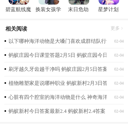
4、游戏设置了丰富多样的挑战和解密任务，在太空电
碧蓝航线魔改r18全套补丁破解版
换装女孩学校
末日危劫
星梦计划
梯中不断探索，解开谜题，战胜敌人，完成各种任务，
体验多元化的游戏乐趣和挑战。
相关阅读
更多
以下哪种海洋动物是大嗓门喜欢成群结队行动 神奇海
02-04
蚂蚁庄园今日课堂答题2月5日 蚂蚁庄园今日课堂答
02-04
刷牙越久牙齿越干净吗 蚂蚁庄园2月5日答案最新
02-04
植物雕塑家是说哪种职业 蚂蚁新村2月3日答案最新
02-04
心脏有四个腔室的海洋动物是什么 神奇海洋2月4日
02-04
蚂蚁新村今日答案最新2.4 蚂蚁新村2.4答案
02-04