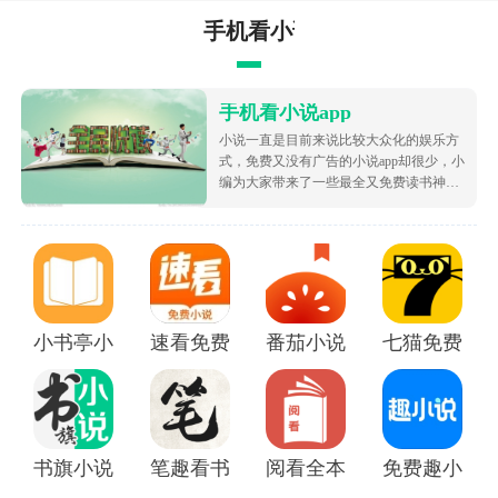
手机看小说app
手机看小说app
小说一直是目前来说比较大众化的娱乐方
式，免费又没有广告的小说app却很少，小
编为大家带来了一些最全又免费读书神
器，让大家可以不花钱就白嫖海量的优质
小说资源，都很根据市场受欢迎的热度为
大家排序的哦，致力于带给大家好用的追
书软件！
小书亭小说
速看免费小说app
番茄小说免费版下载安装
七猫免费阅读
书旗小说APP
笔趣看书小说app
阅看全本免费小说APP
免费趣小说