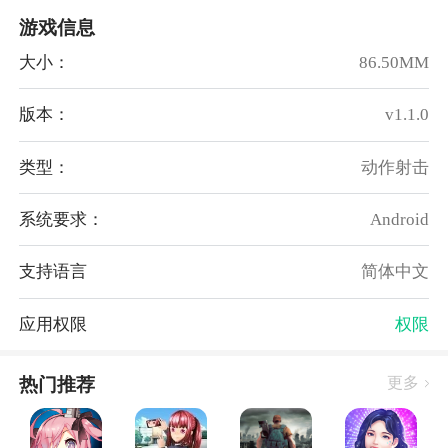
游戏信息
有丰富的武器库。同时，玩家还可以呼叫空袭来给自己
提供掩护，通过合理的武器选择和使用，击败敌人，展
大小：
86.50MM
现真正的射击技巧。
4、精彩的战斗场景
版本：
v1.1.0
战斗场景设计精彩纷呈，既有密闭空间的城市建筑，也
有开阔的战场场地。每个场景都充满了战斗的机会和挑
类型：
动作射击
战，给玩家带来更多的战斗乐趣。
系统要求：
Android
5、刺激的多人模式
还支持多人模式，玩家可以与其他玩家组成团队，进行
支持语言
简体中文
真实的团队合作战斗。多人模式中可以体验到更高程度
的战术配合和策略制定，与好友一同完成任务，享受刺
应用权限
权限
激的团队作战快感。
游戏亮点：
热门推荐
更多
1、采用高清细腻的画面和写实的战斗特效，让玩家身
临其境地感受到战斗的刺激和紧张。每一颗子弹的飞