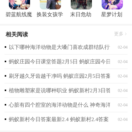
过、爆炸火光的绽放都展现出逼真的效果，让热血沸腾
的战斗更加震撼。
碧蓝航线魔改r18全套补丁破解版
换装女孩学校
末日危劫
星梦计划
2、需要灵活运用不同的武器与道具来达成目标。无论
是暗杀任务需要使用消音器等，还是防守任务需要设置
相关阅读
更多
陷阱，需要根据任务需求合理选择装备和策略，增加多
样性与挑战性。
以下哪种海洋动物是大嗓门喜欢成群结队行动 神奇海
02-04
3、提供了多种不同的游戏模式，生存模式中需要在不
蚂蚁庄园今日课堂答题2月5日 蚂蚁庄园今日课堂答
02-04
断变化的局势下存活，合作模式中可以与好友一起完成
任务，这些多样化的游戏模式在枪战游戏中享受更丰富
刷牙越久牙齿越干净吗 蚂蚁庄园2月5日答案最新
02-04
的玩法体验。
4、注重策略性的战斗系统，需要通过布局陷阱、选取
植物雕塑家是说哪种职业 蚂蚁新村2月3日答案最新
02-04
合适的阵地与队友配合等战术手段来取得胜利，需要具
备准确的枪法，需要运用智慧和战略思维才能在战场上
心脏有四个腔室的海洋动物是什么 神奇海洋2月4日
02-04
立于不败之地。
蚂蚁新村今日答案最新2.4 蚂蚁新村2.4答案
02-04