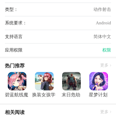
攻击方式，需要不断提升自己的防御战斗技巧来对抗它
类型：
动作射击
们；
2、通过完成任务和击败僵尸来获得经验值和奖励，用
系统要求：
Android
于升级角色和解锁新的制作图纸，从而不断强化自己的
实力；
支持语言
简体中文
3、设有各种陷阱设施，如路障、尖峰屏障、克莱莫尔
矿山等，利用这些设施来阻挡僵尸的进攻，保护自己的
应用权限
权限
安全；
4、将不同的武器进行组合使用，发挥出更强大的战斗
热门推荐
更多
力，快速击杀敌人，同时也可以根据实际情况灵活调整
战术。
游戏优势：
碧蓝航线魔改r18全套补丁破解版
换装女孩学校
末日危劫
星梦计划
1、操作简单流畅，根据习惯进行操控，展现出个人的
战斗风格技巧；
相关阅读
更多
2、支持多人在线合作模式，可以与好友组队共同抵御