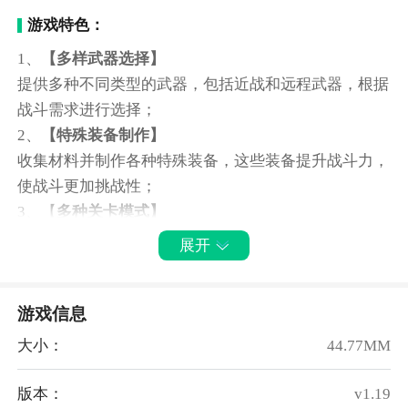
游戏特色：
1、
【多样武器选择】
提供多种不同类型的武器，包括近战和远程武器，根据
战斗需求进行选择；
2、
【特殊装备制作】
收集材料并制作各种特殊装备，这些装备提升战斗力，
使战斗更加挑战性；
3、【
多种关卡模式】
多种不同的关卡模式供选择，每个模式都有独特的目
展开
标，持续享受乐趣；
4、
【精美细致画面】
游戏信息
高品质的画面和音效设计，营造出逼真末日世界氛围，
享受视听盛宴。
大小：
44.77MM
游戏亮点：
版本：
v1.19
1、僵尸敌人不仅数量众多，而且具有各种狡猾的策略