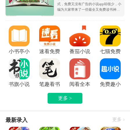
式，免费又没有广告的小说app却很少，小
编为大家带来了一些最全又免费读书神
器，让大家可以不花钱就白嫖海量的优质
小说资源，都很根据市场受欢迎的热度为
大家排序的哦，致力于带给大家好用的追
书软件！
小书亭小说
速看免费小说app
番茄小说免费版下载安装
七猫免费阅读
书旗小说APP
笔趣看书小说app
阅看全本免费小说APP
免费趣小说
更多 >
最新录入
更多