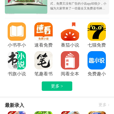
式，免费又没有广告的小说app却很少，小
编为大家带来了一些最全又免费读书神
器，让大家可以不花钱就白嫖海量的优质
小说资源，都很根据市场受欢迎的热度为
大家排序的哦，致力于带给大家好用的追
书软件！
小书亭小说
速看免费小说app
番茄小说免费版下载安装
七猫免费阅读
书旗小说APP
笔趣看书小说app
阅看全本免费小说APP
免费趣小说
更多 >
最新录入
更多