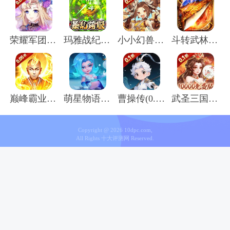
荣耀军团(0.05折主宰天命)
玛雅战纪(屠魔沉默专属)
小小幻兽录(虎踞中原0.1折)
斗转武林(圣金专属单职业)
巅峰霸业(封神榜0.05折)
萌星物语(登录送5星英雄)
曹操传(0.1折送终身元宝卡)
武圣三国(0.1无限代金免费版)
Copyright @ 2026 10dpc.com,
All Rights 十大评测网 Reserved.