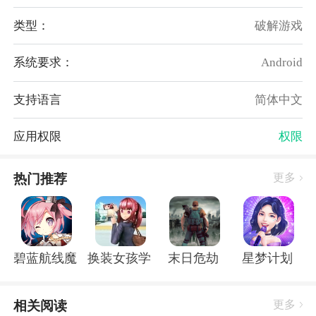
触发一些精彩有趣的故事。
类型：
破解游戏
游戏玩法
系统要求：
Android
1、多个章节，每个章节都有独立的情节，都是息息相
关的。
支持语言
简体中文
2、执行一系列游戏任务，不断与他们解锁更多隐藏的
剧情线，感受新的爱情开发游戏体验。
应用权限
权限
3、获得体验升级，以及各种神奇装备，拥有酷炫外
观。
热门推荐
更多
游戏评论
1、当摄影师的女孩在月老寺的冒险中失去了情感记
忆。为了旅游回忆，她决定去日本。
碧蓝航线魔改r18全套补丁破解版
换装女孩学校
末日危劫
星梦计划
2、数十种不同类型的男主在等着你的相遇，开启你们
之间爱的瞬间，遇见你的真爱。
3、让你享受不同的生活，在这个虚拟的世界里开始新
相关阅读
更多