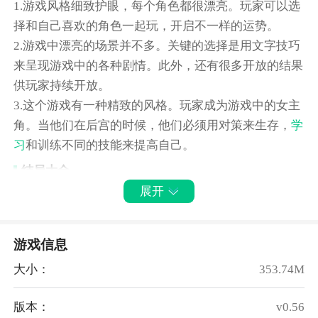
1.游戏风格细致护眼，每个角色都很漂亮。玩家可以选
择和自己喜欢的角色一起玩，开启不一样的运势。
2.游戏中漂亮的场景并不多。关键的选择是用文字技巧
来呈现游戏中的各种剧情。此外，还有很多开放的结果
供玩家持续开放。
3.这个游戏有一种精致的风格。玩家成为游戏中的女主
角。当他们在后宫的时候，他们必须用对策来生存，
学
习
和训练不同的技能来提高自己。
结局大全
展开
【流浪世界】后宫没有希望，你或者谈恋爱的人逃离皇
宫。
【难产死亡】体力≤90时，会触发早产
游戏信息
【病重死亡】体力小于等于20时，触发床上重病
大小：
353.74M
【刺杀与死亡】刺杀概率小，有一点武功就没问题
【寒中死亡】刺杀手柄大于10时，会被放入寒中
版本：
v0.56
【生命的终结】生命到达极限