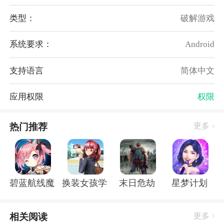
游戏玩法
类型：
破解游戏
1.命名魏金蟾后，你会得到一个起止亲情80的家庭，任
系统要求：
Android
何官衔，最大的是皇后，可以存档，可以刷。
2.你的婢女可以通过选择小春得到一个好闺蜜的妾，但
支持语言
简体中文
最好避开性情势利(关系恶化很多)的妾，可以提起来刷
刷。
应用权限
权限
3.和小妾相处要注意她们的特点。性情安静温和的嫔妃
适合拱手相让，而性情势利傲慢的嫔妃适合争霸和算计
热门推荐
更多
名声(争霸前先建档，失败再重开)。
4.皇帝宠爱超过80，太后宠爱不够，贼将被囚禁一个
月。
5.公主，当溺爱程度提高了，你可以让家人帮你送饭或
碧蓝航线魔改r18全套补丁破解版
换装女孩学校
末日危劫
星梦计划
者皇帝让你进去。前期不用浪费时间，错过好机会。暴
露。
相关阅读
更多
6.你家丫环算计的越高，越容易被收购或者擅自登台。