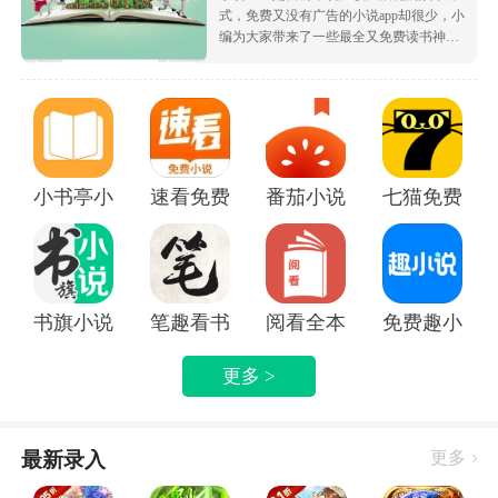
式，免费又没有广告的小说app却很少，小
编为大家带来了一些最全又免费读书神
器，让大家可以不花钱就白嫖海量的优质
小说资源，都很根据市场受欢迎的热度为
大家排序的哦，致力于带给大家好用的追
书软件！
小书亭小说
速看免费小说app
番茄小说免费版下载安装
七猫免费阅读
书旗小说APP
笔趣看书小说app
阅看全本免费小说APP
免费趣小说
更多 >
最新录入
更多