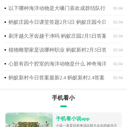
贵妃的算计越高，中毒通过率越低。
以下哪种海洋动物是大嗓门喜欢成群结队行动 神奇海
02-04
7.一开始就完成技能等级。
8.把老母鸡的金蛋送给小妾，可以大大增强她们的好
蚂蚁庄园今日课堂答题2月5日 蚂蚁庄园今日课堂答
02-04
感，减少她们的外貌。如果不是急需用钱，没必要卖给
岳阿姨，岳阿姨可以给羊毛和白给资源(哔哩哔哩有范
刷牙越久牙齿越干净吗 蚂蚁庄园2月5日答案最新
02-04
例教程)。
植物雕塑家是说哪种职业 蚂蚁新村2月3日答案最新
02-04
9.故事情节中，虞姬圈里有详细详细的介绍，就不进行
了。比如楚寰不能交，陶宁不能争霸，算999，那你一
心脏有四个腔室的海洋动物是什么 神奇海洋2月4日
02-04
定要算高一点才能挑起事端。
蚂蚁新村今日答案最新2.4 蚂蚁新村2.4答案
02-04
手机看小说app
手机看小说app
小说一直是目前来说比较大众化的娱乐方