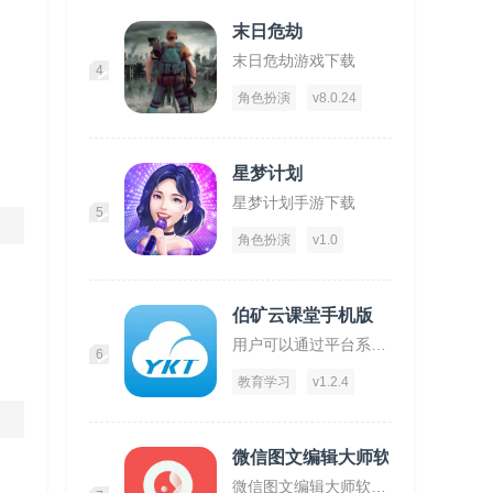
末日危劫
末日危劫游戏下载
4
角色扮演
v8.0.24
星梦计划
星梦计划手游下载
5
角色扮演
v1.0
伯矿云课堂手机版
用户可以通过平台系统的学习到矿物质开采安全方法！
6
教育学习
v1.2.4
微信图文编辑大师软件
微信图文编辑大师软件下载,微信图文编辑大师,图文app,编辑app