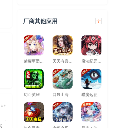
厂商其他应用
荣耀军团(0.05折主宰天命)
天天有喜2（送刘彻千充）
魔法纪元（福利版）
幻斗英雄（快节奏散人追梦之地）
口袋山海经(0.05折追新免费版)
猎魔远征(每日送代金0.05折)
RE＋
活