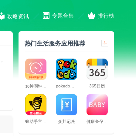
专题合集
排行榜
攻略资讯
热门生活服务应用推荐
女神闹钟app
pokedo破壳豆社交
365日历
蜂助手官方版
众邦记账
健康备孕助手