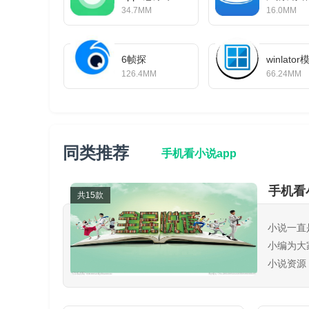
34.7MM
16.0MM
6帧探
winlat
126.4MM
66.24MM
同类推荐
手机看小说app
手机看
共15款
小说一直
小编为大
小说资源
书软件！