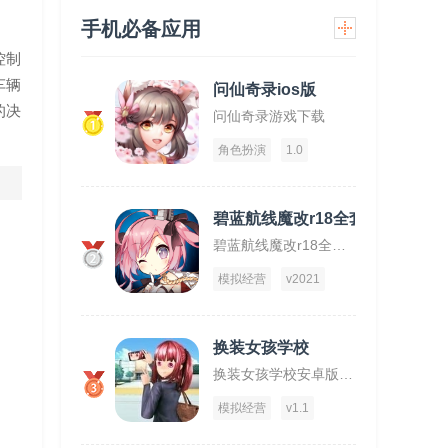
手机必备应用
控制
车辆
问仙奇录ios版
的决
问仙奇录游戏下载
1
角色扮演
1.0
碧蓝航线魔改r18全套补丁破解版
碧蓝航线魔改r18全套补丁破解版下载
2
模拟经营
v2021
换装女孩学校
换装女孩学校安卓版下载
3
模拟经营
v1.1