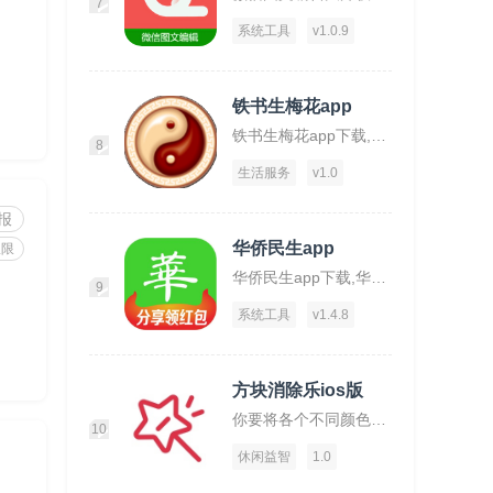
7
系统工具
v1.0.9
铁书生梅花app
铁书生梅花app下载,铁书生梅花,运势app,占仆app
8
生活服务
v1.0
报
华侨民生app
权限
华侨民生app下载,华侨民生,华侨app,工具app
9
系统工具
v1.4.8
方块消除乐ios版
你要将各个不同颜色的方块放置在一起才可消除。
10
休闲益智
1.0