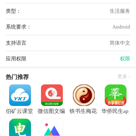
pokedo破壳豆社交软件亮点：
类型：
生活服务
1、场景化的创建，让用户获得更为沉浸式的社交体验
系统要求：
Android
2、为用户们准备了两套场景，海景别墅和极地木屋
3、所有场景内，用户都可以根据自己的喜好摆放家具
支持语言
简体中文
4、社团功能，能让拥有共同兴趣的用户聚集在一起
pokedo破壳豆社交软件评测：
应用权限
权限
pokedo破壳豆是一款为年轻人打造的场景化虚拟形象
热门推荐
更多
社交app!你可以创造多个自己喜欢的虚拟角色，同时打
造梦想中的豪宅，让虚拟角色们在豪宅里过上幸福的生
活。
伯矿云课堂手机版
微信图文编辑大师软件
铁书生梅花app
华侨民生app