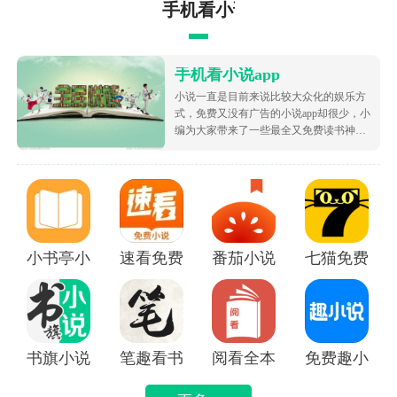
手机看小说app
手机看小说app
小说一直是目前来说比较大众化的娱乐方
式，免费又没有广告的小说app却很少，小
编为大家带来了一些最全又免费读书神
器，让大家可以不花钱就白嫖海量的优质
小说资源，都很根据市场受欢迎的热度为
大家排序的哦，致力于带给大家好用的追
书软件！
小书亭小说
速看免费小说app
番茄小说免费版下载安装
七猫免费阅读
书旗小说APP
笔趣看书小说app
阅看全本免费小说APP
免费趣小说