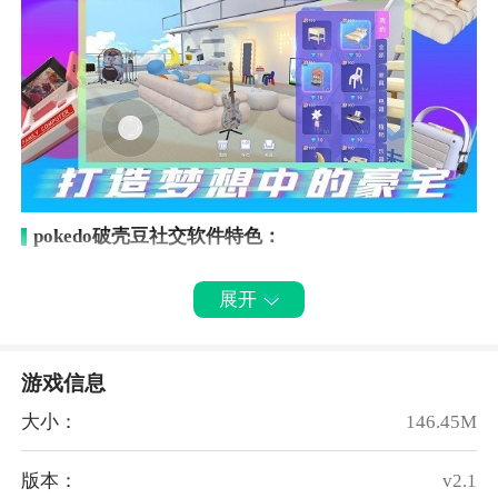
pokedo破壳豆社交软件特色：
1、创建自己第一个角色，装扮自己第一间小屋，你就
展开
是pokedo的开拓者
2、可以装修你的家，超多潮流家居，更有粉丝团独家
限时道具等你解锁
游戏信息
3、装扮上新、捏脸功能正式开启，快来创建你的次元
大小：
146.45M
虚拟社交形象
4、社团功能上线，可以随意加入任意社团，快去和小
版本：
v2.1
伙伴们一起热聊吧