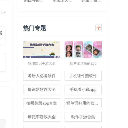
热血寻秦(灵兽超变无限刀)
永恒之刃(0.1折神装高爆无门槛)
异尘：达米拉（1折免费版）
RE＋
热门专题
活
物理知识手游大全
照片变清晰的app
考研人必备软件
手机证件照软件
提词器软件大全
手机看小说app
拍照美颜app合集
背单词好用的软件推荐
摩托车游戏大全
动作手游合集