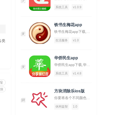
7
系统工具
v1.0.9
铁书生梅花app
铁书生梅花app下载,铁书生梅花,运势app,占仆app
8
各类
生活服务
v1.0
华侨民生app
华侨民生app下载,华侨民生,华侨app,工具app
9
系统工具
v1.4.8
报
权限
方块消除乐ios版
你要将各个不同颜色的方块放置在一起才可消除。
10
休闲益智
1.0