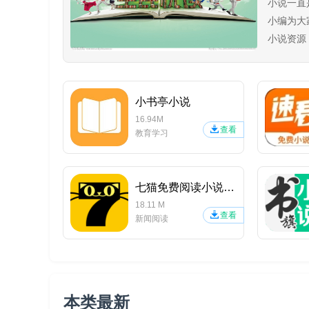
小说一直
小编为大
小说资源
书软件！
小书亭小说
16.94M
查看
教育学习
七猫免费阅读小说APP
18.11 M
查看
新闻阅读
本类最新