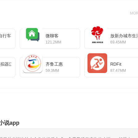
MO
自行车
微聊客
放新办城市生
121.2MM
69.45MM
or模拟器汉化版
齐鲁工惠
RDFit
59.3MM
87.47MM
小说app