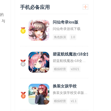
手机必备应用
应的
，与
问仙奇录ios版
问仙奇录游戏下载
1
角色扮演
1.0
碧蓝航线魔改r18全套补丁破解版
碧蓝航线魔改r18全套补丁破解版下载
2
模拟经营
v2021
换装女孩学校
换装女孩学校安卓版下载
3
模拟经营
v1.1