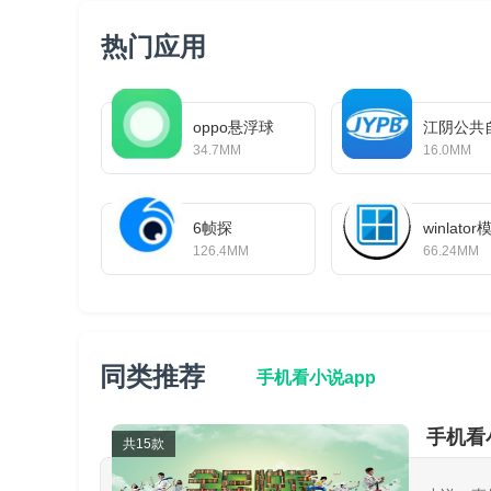
热门应用
oppo悬浮球
江阴公共
34.7MM
16.0MM
6帧探
winlat
126.4MM
66.24MM
同类推荐
手机看小说app
手机看
共15款