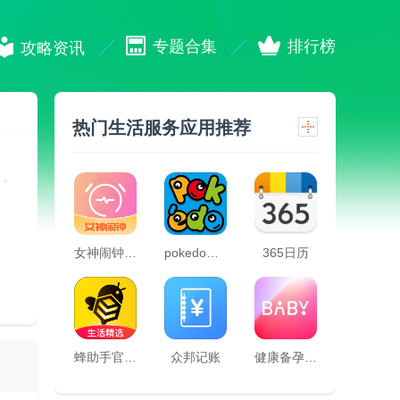
专题合集
排行榜
攻略资讯
热门生活服务应用推荐
女神闹钟app
pokedo破壳豆社交
365日历
蜂助手官方版
众邦记账
健康备孕助手