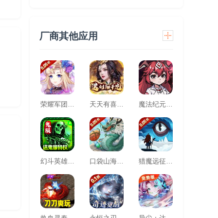
厂商其他应用
荣耀军团(0.05折主宰天命)
天天有喜2（送刘彻千充）
魔法纪元（福利版）
幻斗英雄（快节奏散人追梦之地）
口袋山海经(0.05折追新免费版)
猎魔远征(每日送代金0.05折)