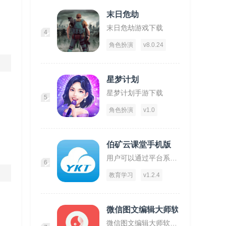
末日危劫
末日危劫游戏下载
4
角色扮演
v8.0.24
星梦计划
星梦计划手游下载
5
角色扮演
v1.0
伯矿云课堂手机版
用户可以通过平台系统的学习到矿物质开采安全方法！
6
教育学习
v1.2.4
微信图文编辑大师软件
微信图文编辑大师软件下载,微信图文编辑大师,图文app,编辑app