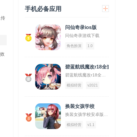
手机必备应用
上传
问仙奇录ios版
问仙奇录游戏下载
1
角色扮演
1.0
特效
碧蓝航线魔改r18全套补丁破解版
碧蓝航线魔改r18全套补丁破解版下载
2
模拟经营
v2021
换装女孩学校
换装女孩学校安卓版下载
3
模拟经营
v1.1