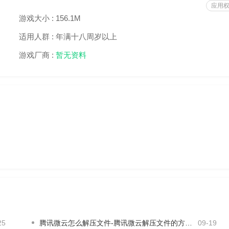
应用
还有一个小窗口的显示、从而更好的与原视频进行模仿
游戏大小 :
156.1M
适用人群 :
年满十八周岁以上
游戏厂商 :
暂无资料
，百看不厌
小红包可以得到
猫猫怎么这么萌啊喵喵喵… 帅气激萌超酷美腻，总有适合你
美颜，千万正版音乐，尽情玩。还有视频达人手把手，教你拍出创意
25
腾讯微云怎么解压文件-腾讯微云解压文件的方法介绍
09-19