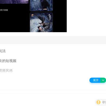
玩法
欢的短视频
视频风格
担心忘词了
展开
选择使用
、黑白、总有你喜欢的
举