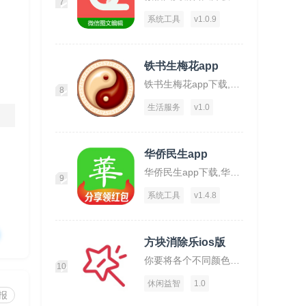
7
系统工具
v1.0.9
铁书生梅花app
铁书生梅花app下载,铁书生梅花,运势app,占仆app
8
生活服务
v1.0
华侨民生app
华侨民生app下载,华侨民生,华侨app,工具app
9
系统工具
v1.4.8
方块消除乐ios版
你要将各个不同颜色的方块放置在一起才可消除。
10
休闲益智
1.0
报