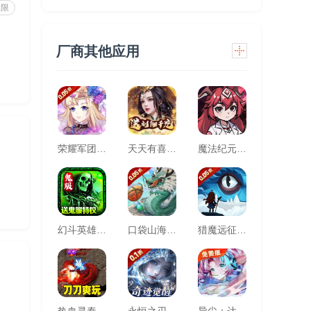
权限
厂商其他应用
荣耀军团(0.05折主宰天命)
天天有喜2（送刘彻千充）
魔法纪元（福利版）
大
幻斗英雄（快节奏散人追梦之地）
口袋山海经(0.05折追新免费版)
猎魔远征(每日送代金0.05折)