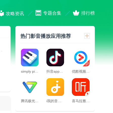
专题合集
排行榜
攻略资讯
热门影音播放应用推荐
simply piano官方版
抖音app官方免费版
优酷视频hd官方版
腾讯极光快投app
i我的音乐手机版
喜马拉雅极速版