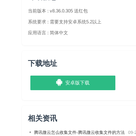
·视频跟拍：
有趣的跟拍玩法、让你在拍摄视频的同时
当前版本 :
v8.36.0.305 送红包
软件优势
系统要求 :
需要支持安卓系统5.2以上
应用语言 :
简体中文
·超好笑：
哈哈哈哈哈哈哈笑出声，活动话题全程高能
·超有礼：
刷刷刷刷微视，为QQ等级加速，而且还有
·超好看：
小哥哥姐姐怎么这么好看嘤嘤嘤… 小宝宝小
下载地址
·超好拍：
随便拍都有趣，神奇画笔，粒子特效，高清
片
安卓版下载
相关资讯
腾讯微云怎么收集文件-腾讯微云收集文件的方法
09-