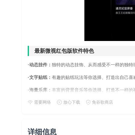
最新微视红包版软件特色
·动态挂件：
独特的动态挂饰、从而感受不一样的独特
·文字贴纸：
有趣的贴纸玩法等你选择、打造出自己喜
·海量乐库：
丰富的背景音乐等你选择、打造不一样的
需要网络
放心下载
免谷歌商店
·歌词字幕：
录制视频时可选择，实现轻松跟唱、不用
·AI滤镜：
一键美颜、美型功能等各式各样的特效等你
·美颜滤镜：
各种滤镜等你选择、不管是清新还是日系
详细信息