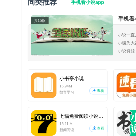
同类推荐
手机看小说app
手机看
共15款
小说一直
小编为大
小说资源
书软件！
软件亮点
小书亭小说
·【百变滤镜】
16.94M
查看
教育学习
潜心研发的多款滤镜，让你美到没朋友
·【超低流量】
七猫免费阅读小说APP
强大视频处理技术，看视频跟看图片流量一样
18.11 M
查看
新闻阅读
·【水印配乐】