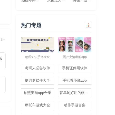
热血寻秦(灵兽超变无限刀)
永恒之刃(0.1折神装高爆无门槛)
异尘：达米拉（1折免费版）
热门专题
RE＋
物理知识手游大全
照片变清晰的app
活
考研人必备软件
手机证件照软件
提词器软件大全
手机看小说app
拍照美颜app合集
背单词好用的软件推荐
摩托车游戏大全
动作手游合集