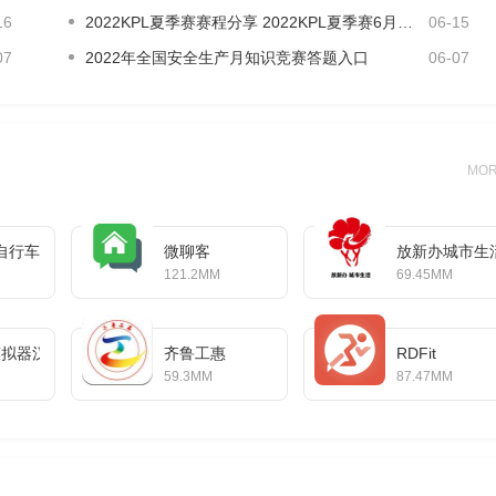
16
2022KPL夏季赛赛程分享 2022KPL夏季赛6月15日赛程介绍
06-15
07
2022年全国安全生产月知识竞赛答题入口
06-07
MO
自行车
微聊客
放新办城市生
121.2MM
69.45MM
or模拟器汉化版
齐鲁工惠
RDFit
59.3MM
87.47MM