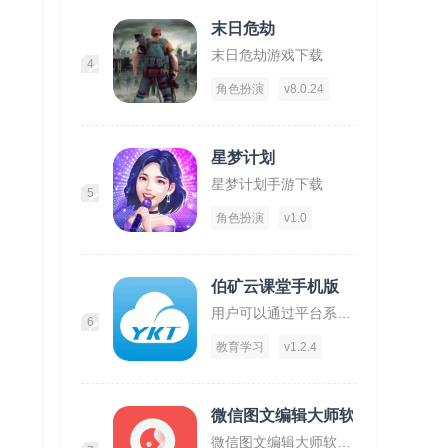
末日危劫
末日危劫游戏下载
4
角色扮演
v8.0.24
星梦计划
星梦计划手游下载
5
角色扮演
v1.0
伯矿云课堂手机版
用户可以通过平台系统的学习到矿物质开采安全方法！
6
教育学习
v1.2.4
微信图文编辑大师软件
微信图文编辑大师软件下载,微信图文编辑大师,图文app,编辑app