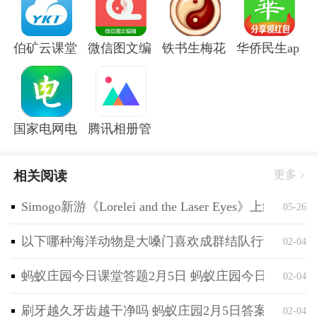
跟着手机演奏慢慢学
- 高仿真钢琴键盘：左/右滑动显示钢琴键盘的全88个
伯矿云课堂手机版
微信图文编辑大师软件
铁书生梅花app
华侨民生app
键，模拟真实钢琴;
- 高品质音色、音效：钢琴音接近真正的三角钢琴，给
你优美的钢琴音效体验。
软件特色
国家电网电e宝官方版
腾讯相册管家app
- 布偶动画艺术寓教于乐
- 上音钢琴教授示范教学
相关阅读
更多
- 每天20分钟,轻松学钢琴
- 学练结合, 开发左右脑智力
Simogo新游《Lorelei and the Laser Eyes》上线
05-26
- 双语乐理教学,多维度提升
以下哪种海洋动物是大嗓门喜欢成群结队行动 神奇海
02-04
奖项与荣誉
“最佳平板电脑游戏” GameIS
蚂蚁庄园今日课堂答题2月5日 蚂蚁庄园今日课堂答
02-04
“家长选择奖”
“金奖应用” Apps for Homeschooling
刷牙越久牙齿越干净吗 蚂蚁庄园2月5日答案最新
02-04