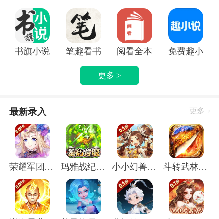
书旗小说APP
笔趣看书小说app
阅看全本免费小说APP
免费趣小说
更多 >
最新录入
更多
荣耀军团(0.05折主宰天命)
玛雅战纪(屠魔沉默专属)
小小幻兽录(虎踞中原0.1折)
斗转武林(圣金专属单职业)