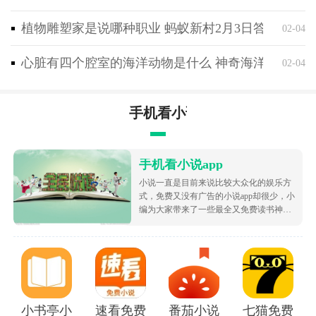
“世界信息峰会奖” 联合国
植物雕塑家是说哪种职业 蚂蚁新村2月3日答案最新
02-04
“EMI创意挑战奖”
“初学者最佳工具” NAMM
心脏有四个腔室的海洋动物是什么 神奇海洋2月4日
02-04
手机看小说app
手机看小说app
小说一直是目前来说比较大众化的娱乐方
式，免费又没有广告的小说app却很少，小
编为大家带来了一些最全又免费读书神
器，让大家可以不花钱就白嫖海量的优质
小说资源，都很根据市场受欢迎的热度为
大家排序的哦，致力于带给大家好用的追
书软件！
小书亭小说
速看免费小说app
番茄小说免费版下载安装
七猫免费阅读