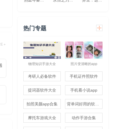
热血寻秦(灵兽超变无限刀)
永恒之刃(0.1折神装高爆无门槛)
异尘：达米拉（1折免费版）
热门专题
RE＋
物理知识手游大全
照片变清晰的app
活
考研人必备软件
手机证件照软件
提词器软件大全
手机看小说app
拍照美颜app合集
背单词好用的软件推荐
摩托车游戏大全
动作手游合集