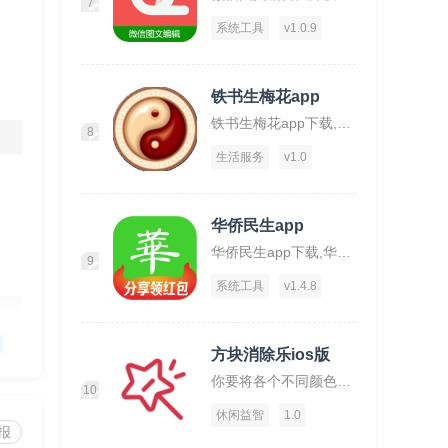
7
系统工具
v1.0.9
铁书生梅花app
铁书生梅花app下载,铁书生梅花,运势app,占仆app
8
生活服务
v1.0
华侨民生app
华侨民生app下载,华侨民生,华侨app,工具app
9
系统工具
v1.4.8
方块消除乐ios版
你要将各个不同颜色的方块放置在一起才可消除。
10
休闲益智
1.0
报