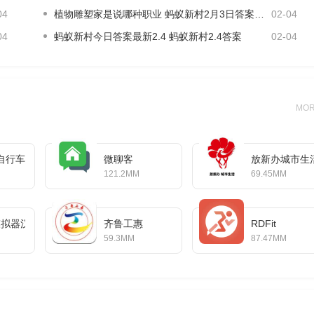
04
植物雕塑家是说哪种职业 蚂蚁新村2月3日答案最新
02-04
04
蚂蚁新村今日答案最新2.4 蚂蚁新村2.4答案
02-04
MO
自行车
微聊客
放新办城市生
121.2MM
69.45MM
or模拟器汉化版
齐鲁工惠
RDFit
59.3MM
87.47MM