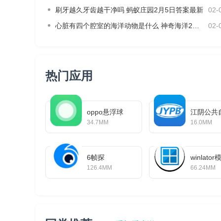
刷牙越久牙齿越干净吗 蚂蚁庄园2月5日答案最新
02-
心脏有四个腔室的海洋动物是什么 神奇海洋2月4日答案最新
02-
热门应用
oppo悬浮球
江阴公共
34.7MM
16.0MM
6帧探
winlat
126.4MM
66.24MM