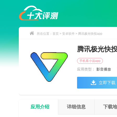
所在位置：
首页
>
安卓软件
> 腾讯极光快投app
腾讯极光快投
手机看小说app
应用类型：
影音播放
立即下载
应用介绍
详细信息
下载