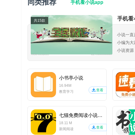
同类推荐
手机看小说app
手机看
共15款
小说一直
小编为大
小说资源
书软件！
小书亭小说
16.94M
查看
教育学习
七猫免费阅读小说APP
18.11 M
查看
新闻阅读