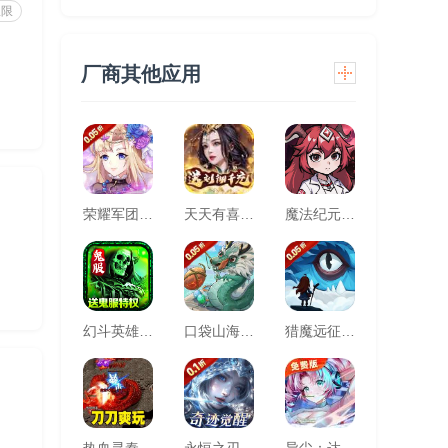
权限
厂商其他应用
荣耀军团(0.05折主宰天命)
天天有喜2（送刘彻千充）
魔法纪元（福利版）
幻斗英雄（快节奏散人追梦之地）
口袋山海经(0.05折追新免费版)
猎魔远征(每日送代金0.05折)