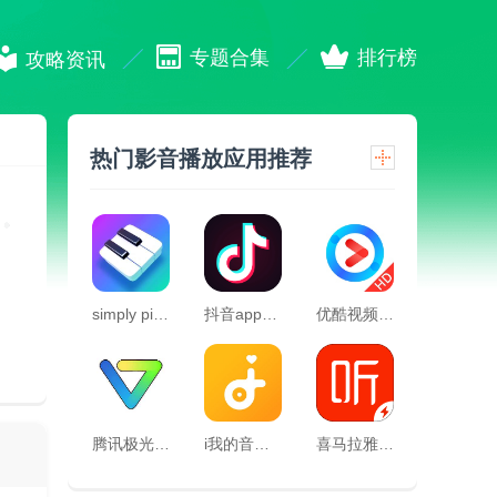
专题合集
排行榜
攻略资讯
热门影音播放应用推荐
simply piano官方版
抖音app官方免费版
优酷视频hd官方版
腾讯极光快投app
i我的音乐手机版
喜马拉雅极速版