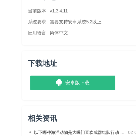
当前版本 :
v1.3.4.11
v1.3.1.10版本
系统要求 :
需要支持安卓系统5.2以上
新增倍速播放功能
应用语言 :
简体中文
新增手机热点连接
修复使用腾讯视频无法投屏VIP影片的问题
下载地址
修复了存储空间充足却弹出不足提示的问题
安卓版下载
相关资讯
以下哪种海洋动物是大嗓门喜欢成群结队行动 神奇海洋2月3日答案
02-