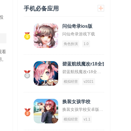
手机必备应用
投
问仙奇录ios版
问仙奇录游戏下载
1
角色扮演
1.0
观看
用。
碧蓝航线魔改r18全套补丁破解版
碧蓝航线魔改r18全套补丁破解版下载
2
模拟经营
v2021
换装女孩学校
换装女孩学校安卓版下载
3
模拟经营
v1.1