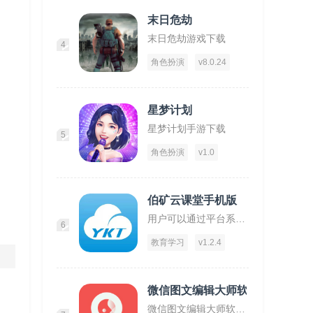
末日危劫
末日危劫游戏下载
4
角色扮演
v8.0.24
星梦计划
星梦计划手游下载
5
角色扮演
v1.0
伯矿云课堂手机版
用户可以通过平台系统的学习到矿物质开采安全方法！
6
教育学习
v1.2.4
微信图文编辑大师软件
微信图文编辑大师软件下载,微信图文编辑大师,图文app,编辑app