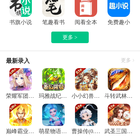
奏、间奏、弹唱通通掌握
老师
：专业的课程老师团队，帮你找到适合你的学习路
径
书旗小说APP
笔趣看书小说app
阅看全本免费小说APP
免费趣小说
更新内容
更多 >
v4.1.3 版本
修复一些问题
最新录入
更多
v4.1.2 更新
修复商城跳转BUG
v3.1.16 版本
1、修复已知BUG
荣耀军团(0.05折主宰天命)
玛雅战纪(屠魔沉默专属)
小小幻兽录(虎踞中原0.1折)
斗转武林(圣金专属单职业)
巅峰霸业(封神榜0.05折)
萌星物语(登录送5星英雄)
曹操传(0.1折送终身元宝卡)
武圣三国(0.1无限代金免费版)