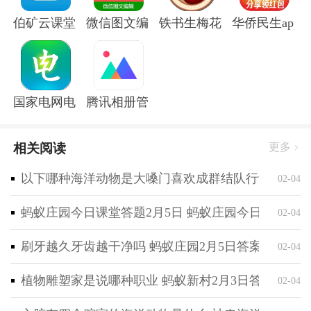
一些经典大家广为流传的（周杰伦,王力宏,欧美名曲,
伯矿云课堂手机版
微信图文编辑大师软件
铁书生梅花app
华侨民生app
陶??Beyond,金典歌曲等等）
2.大量优秀的文章。
3.详细的吉他课程,让您不请老师不付钱就能学会吉他.
以及初学者常有的问题,本应用都一一为您解答.
国家电网电e宝官方版
腾讯相册管家app
4.系统的乐理知识,采用浅显易懂的语言来2265阐述乐
理.
5.民谣吉的基础知识,基础练以及一些常用演奏技巧.让
相关阅读
更多
您更速度更效率地掌握技巧.
以下哪种海洋动物是大嗓门喜欢成群结队行动 神奇海
02-04
特别课程
[2V1对线]
蚂蚁庄园今日课堂答题2月5日 蚂蚁庄园今日课堂答
02-04
线上老师教学，线下老师随时为你解答从课程、练习到
刷牙越久牙齿越干净吗 蚂蚁庄园2月5日答案最新
02-04
练琴规划的所有问题，并督促你充满斗志的坚持下去。
[混合“双打”]
植物雕塑家是说哪种职业 蚂蚁新村2月3日答案最新
02-04
课程均按<视频教学→课后练习→上传视频作业→老师
亲自点评辅导→纠正错误二次上传作业→老师审核通过