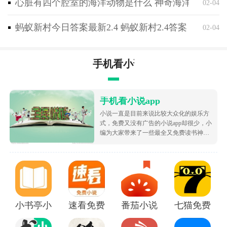
心脏有四个腔室的海洋动物是什么 神奇海洋2月4日
02-04
→拿下知识点>的混合“双打”模式进行，陪伴式训练，
保障学习效果，轻轻松松拿下吉他“高地”。和<看视频
蚂蚁新村今日答案最新2.4 蚂蚁新村2.4答案
02-04
→独自练习→收效甚微→放弃学习>的单打被动模式说
拜拜。
手机看小说app
[课程商店]
<即兴弹唱课>，<系统弹唱课>，<专项训练营>，<干
货歌曲教学>四大分类课程。
手机看小说app
小说一直是目前来说比较大众化的娱乐方
软件功能
式，免费又没有广告的小说app却很少，小
练习
：用心编配每一个小练习，不再为学与练不同步而
编为大家带来了一些最全又免费读书神
器，让大家可以不花钱就白嫖海量的优质
担忧
小说资源，都很根据市场受欢迎的热度为
指导
：真人辅导老师在线指导每一个知识点的练习，告
大家排序的哦，致力于带给大家好用的追
书软件！
别“AI”老师的敷衍了事
沟通
：7*12小时答疑解惑，7*24小时班级群同学在线
互助学习
小书亭小说
速看免费小说app
番茄小说免费版下载安装
七猫免费阅读
课程：
将吉他学习的知识点精细化拆分，步步为营，前