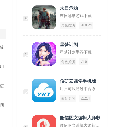
末日危劫
末日危劫游戏下载
4
角色扮演
v8.0.24
星梦计划
效
星梦计划手游下载
5
角色扮演
v1.0
用
伯矿云课堂手机版
进
用户可以通过平台系统的学习到矿物质开采安全方法！
6
教育学习
v1.2.4
间
微信图文编辑大师软件
微信图文编辑大师软件下载,微信图文编辑大师,图文app,编辑app