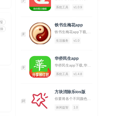
7
系统工具
v1.0.9
报
铁书生梅花app
权限
铁书生梅花app下载,铁书生梅花,运势app,占仆app
8
生活服务
v1.0
华侨民生app
华侨民生app下载,华侨民生,华侨app,工具app
9
系统工具
v1.4.8
方块消除乐ios版
你要将各个不同颜色的方块放置在一起才可消除。
10
休闲益智
1.0