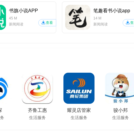
书旗小说APP
笔趣看书小说app
45 M
14 M
查看
查
新闻阅读
新闻阅读
探
齐鲁工惠
耀灵店管家
骏小邦
务
生活服务
生活服务
生活服务