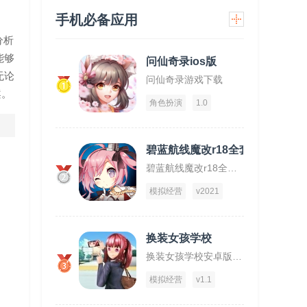
手机必备应用
分析
能够
问仙奇录ios版
无论
问仙奇录游戏下载
1
案。
角色扮演
1.0
碧蓝航线魔改r18全套补丁破解版
碧蓝航线魔改r18全套补丁破解版下载
2
模拟经营
v2021
换装女孩学校
换装女孩学校安卓版下载
3
模拟经营
v1.1