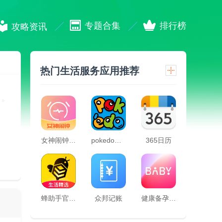
专题合集
排行榜
攻略资讯
热门生活服务应用推荐
女神闹钟app
pokedo破壳豆社交
365日历
蜂助手官方版
众邦记账
健康备孕助手