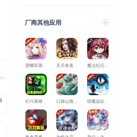
厂商其他应用
荣耀军团(0.05折主宰天命)
天天有喜2（送刘彻千充）
魔法纪元（福利版）
RE＋
活
幻斗英雄（快节奏散人追梦之地）
口袋山海经(0.05折追新免费版)
猎魔远征(每日送代金0.05折)