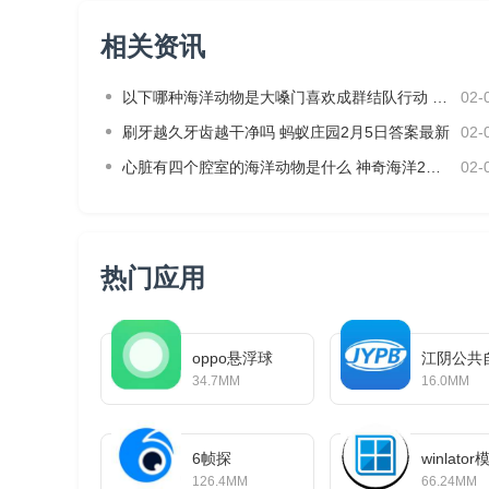
相关资讯
以下哪种海洋动物是大嗓门喜欢成群结队行动 神奇海洋2月3日答案
02-
刷牙越久牙齿越干净吗 蚂蚁庄园2月5日答案最新
02-
心脏有四个腔室的海洋动物是什么 神奇海洋2月4日答案最新
02-
热门应用
oppo悬浮球
江阴公共
34.7MM
16.0MM
6帧探
winlat
126.4MM
66.24MM