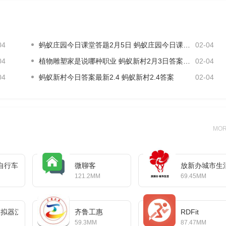
04
蚂蚁庄园今日课堂答题2月5日 蚂蚁庄园今日课堂答题最新答案
02-04
04
植物雕塑家是说哪种职业 蚂蚁新村2月3日答案最新
02-04
04
蚂蚁新村今日答案最新2.4 蚂蚁新村2.4答案
02-04
MO
自行车
微聊客
放新办城市生
121.2MM
69.45MM
or模拟器汉化版
齐鲁工惠
RDFit
59.3MM
87.47MM